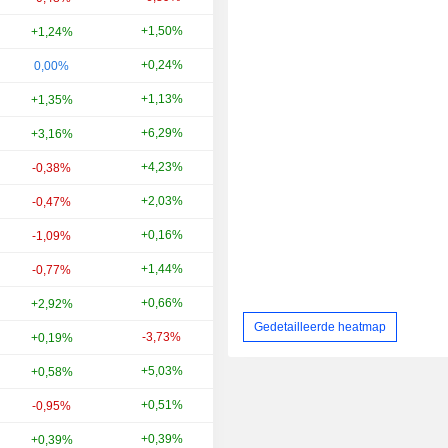
+1,50%
+7,45%
+1,24%
+0,24%
+9,99%
0,00%
+1,13%
-8,96%
+1,35%
+6,29%
-19,62%
+3,16%
+4,23%
+26,23%
-0,38%
+2,03%
+22,74%
-0,47%
+0,16%
+26,99%
-1,09%
+1,44%
+8,41%
-0,77%
+0,66%
+64,54%
+2,92%
Gedetailleerde heatmap
-3,73%
+56,96%
+0,19%
+5,03%
-36,16%
+0,58%
+0,51%
-26,82%
-0,95%
+0,39%
+17,21%
+0,39%