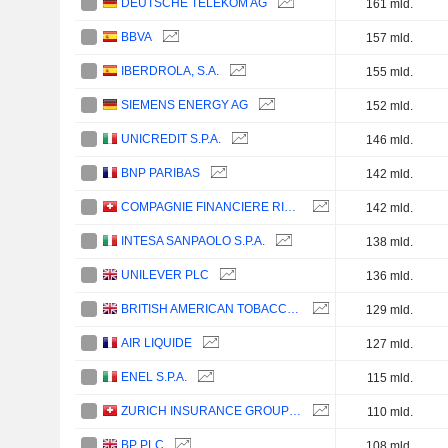
DEUTSCHE TELEKOM AG
161 mld.
BBVA
157 mld.
IBERDROLA, S.A.
155 mld.
SIEMENS ENERGY AG
152 mld.
UNICREDIT S.P.A.
146 mld.
BNP PARIBAS
142 mld.
COMPAGNIE FINANCIERE RICHEMONT
142 mld.
INTESA SANPAOLO S.P.A.
138 mld.
UNILEVER PLC
136 mld.
BRITISH AMERICAN TOBACCO P.L.C.
129 mld.
AIR LIQUIDE
127 mld.
ENEL S.P.A.
115 mld.
ZURICH INSURANCE GROUP LTD
110 mld.
BP PLC
108 mld.