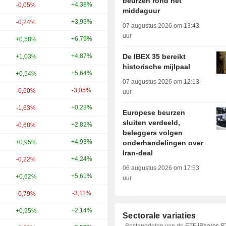
beurzen rond het
+4,38%
+27,69%
-0,05%
middaguur
+3,93%
+4,12%
-0,24%
07 augustus 2026 om 13:43
uur
+6,79%
-22,93%
+0,58%
+4,87%
+29,29%
De IBEX 35 bereikt
+1,03%
historische mijlpaal
+5,64%
+7,66%
+0,54%
07 augustus 2026 om 12:13
-3,05%
+33,28%
-0,60%
uur
+0,23%
+11,01%
-1,63%
Europese beurzen
sluiten verdeeld,
+2,82%
+38,06%
-0,68%
beleggers volgen
+4,93%
+25,59%
+0,95%
onderhandelingen over
Iran-deal
+4,24%
+33,04%
-0,22%
06 augustus 2026 om 17:53
+5,61%
+20,17%
+0,62%
uur
-3,11%
+32,71%
-0,79%
+2,14%
+17,59%
+0,95%
Sectorale variaties