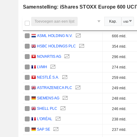
Samenstelling:
iShares STOXX Europe 600 UCI
Toevoegen aan een lijst
Kap.
USD
ASML HOLDING N.V.
666 mld.
HSBC HOLDINGS PLC
354 mld.
NOVARTIS AG
296 mld.
LVMH
274 mld.
NESTLÉ S.A.
259 mld.
ASTRAZENECA PLC
249 mld.
SIEMENS AG
248 mld.
SHELL PLC
246 mld.
L'ORÉAL
238 mld.
SAP SE
237 mld.