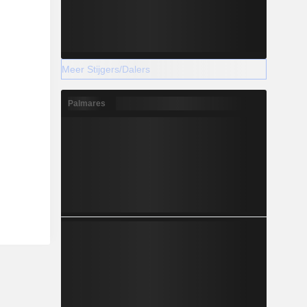
Meer Stijgers/Dalers
Palmares