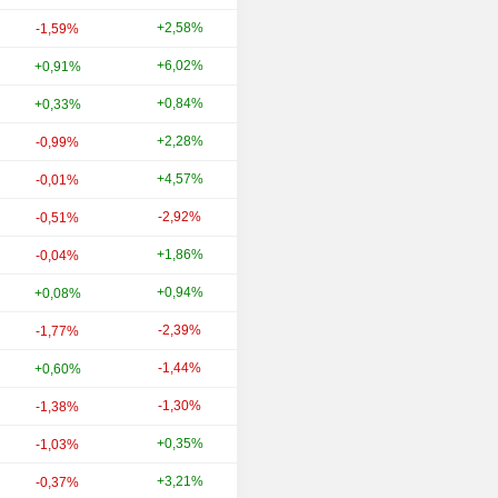
+2,58%
+37,01%
-1,59%
+6,02%
+29,52%
+0,91%
+0,84%
+5,12%
+0,33%
+2,28%
+4,41%
-0,99%
+4,57%
+11,59%
-0,01%
-2,92%
+44,24%
-0,51%
+1,86%
+25,34%
-0,04%
+0,94%
+9,30%
+0,08%
-2,39%
+20,18%
-1,77%
-1,44%
+19,23%
+0,60%
-1,30%
-8,32%
-1,38%
+0,35%
+17,17%
-1,03%
+3,21%
+22,12%
-0,37%