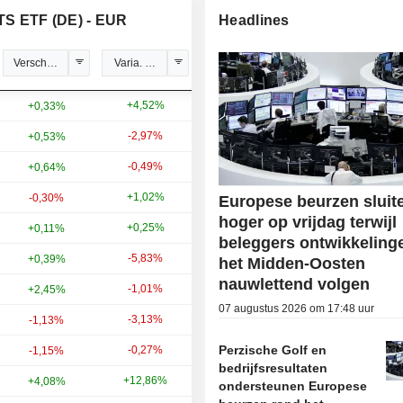
TS ETF (DE) - EUR
Headlines
Verschil (%)
Varia. 5d.
Var. 1 jan
+4,52%
+62,69%
+0,33%
-2,97%
+30,28%
+0,53%
-0,49%
+14,95%
+0,64%
+1,02%
-25,58%
-0,30%
Europese beurzen sluit
hoger op vrijdag terwijl
+0,25%
+3,14%
+0,11%
beleggers ontwikkeling
-5,83%
-13,73%
+0,39%
het Midden-Oosten
nauwlettend volgen
-1,01%
+17,00%
+2,45%
07 augustus 2026 om 17:48 uur
-3,13%
+19,62%
-1,13%
Perzische Golf en
-0,27%
+5,26%
-1,15%
bedrijfsresultaten
+12,86%
-14,59%
+4,08%
ondersteunen Europese