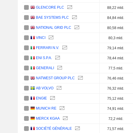
GLENCORE PLC
88,22 mld.
BAE SYSTEMS PLC
84,84 mld.
NATIONAL GRID PLC
80,58 mld.
VINCI
80,3 mld.
FERRARI N.V.
79,14 mld.
ENI S.P.A.
78,44 mld.
GENERALI
77,5 mld.
NATWEST GROUP PLC
76,46 mld.
AB VOLVO
76,32 mld.
ENGIE
75,12 mld.
MUNICH RE
74,91 mld.
MERCK KGAA
72,2 mld.
SOCIÉTÉ GÉNÉRALE
71,57 mld.