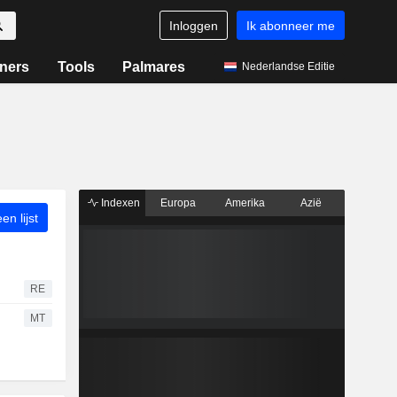
Inloggen
Ik abonneer me
ners
Tools
Palmares
Nederlandse Editie
Indexen
Europa
Amerika
Azië
n lijst
RE
MT