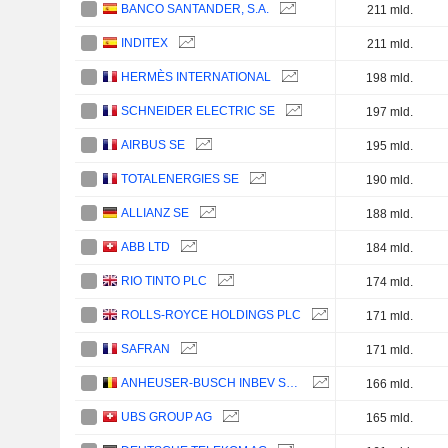
BANCO SANTANDER, S.A.
211 mld.
INDITEX
211 mld.
HERMÈS INTERNATIONAL
198 mld.
SCHNEIDER ELECTRIC SE
197 mld.
AIRBUS SE
195 mld.
TOTALENERGIES SE
190 mld.
ALLIANZ SE
188 mld.
ABB LTD
184 mld.
RIO TINTO PLC
174 mld.
ROLLS-ROYCE HOLDINGS PLC
171 mld.
SAFRAN
171 mld.
ANHEUSER-BUSCH INBEV SA/NV
166 mld.
UBS GROUP AG
165 mld.