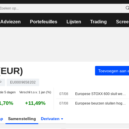
Adviezen
Portefeuilles
Lijsten
Trading
Scree
(EUR)
Toevoegen aan ee
P
EU0009658202
atie 5 dagen
Verschil t.o.v. 1 jan (%)
07/08
Europese STOXX 600 sluit week op recordhoogte dankzij sterke resultaten en zwakke Amerikaanse banencijfers
1,70%
+11,49%
07/08
Europese beurzen sluiten hoger op vrijdag terwijl beleggers ontwikkelingen in het Midden-Oosten nauwlettend volgen
ap
Samenstelling
Derivaten