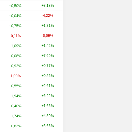
+3,18%
-0,66%
+0,50%
-4,22%
+18,38%
+0,04%
+1,71%
+11,71%
+0,75%
-0,09%
+8,70%
-0,11%
+1,42%
+21,79%
+1,09%
+7,69%
+15,23%
+0,08%
+0,77%
-13,01%
+0,92%
+0,56%
-26,56%
-1,09%
+2,61%
+14,97%
+0,55%
+6,22%
-0,36%
+1,94%
+1,66%
+17,98%
+0,40%
+4,50%
+22,53%
+1,74%
+3,66%
+34,59%
+0,83%