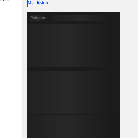
STOXX
Mijn lijsten
Palmares