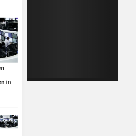
en
en in