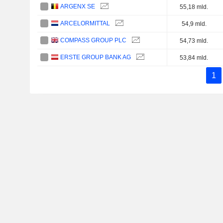
ARGENX SE
55,18 mld.
ARCELORMITTAL
54,9 mld.
COMPASS GROUP PLC
54,73 mld.
ERSTE GROUP BANK AG
53,84 mld.
1