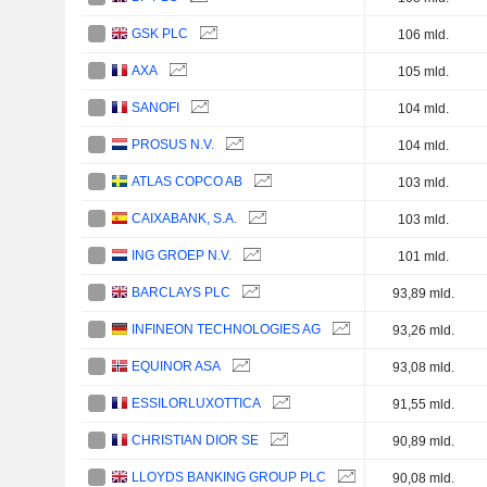
GSK PLC
106 mld.
AXA
105 mld.
SANOFI
104 mld.
PROSUS N.V.
104 mld.
ATLAS COPCO AB
103 mld.
CAIXABANK, S.A.
103 mld.
ING GROEP N.V.
101 mld.
BARCLAYS PLC
93,89 mld.
INFINEON TECHNOLOGIES AG
93,26 mld.
EQUINOR ASA
93,08 mld.
ESSILORLUXOTTICA
91,55 mld.
CHRISTIAN DIOR SE
90,89 mld.
LLOYDS BANKING GROUP PLC
90,08 mld.