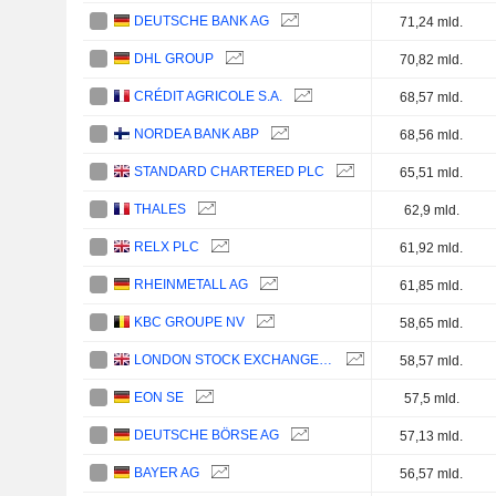
DEUTSCHE BANK AG
71,24 mld.
DHL GROUP
70,82 mld.
CRÉDIT AGRICOLE S.A.
68,57 mld.
NORDEA BANK ABP
68,56 mld.
STANDARD CHARTERED PLC
65,51 mld.
THALES
62,9 mld.
RELX PLC
61,92 mld.
RHEINMETALL AG
61,85 mld.
KBC GROUPE NV
58,65 mld.
LONDON STOCK EXCHANGE GROUP PLC
58,57 mld.
EON SE
57,5 mld.
DEUTSCHE BÖRSE AG
57,13 mld.
BAYER AG
56,57 mld.