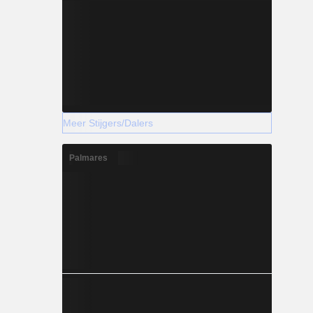
Meer Stijgers/Dalers
Palmares