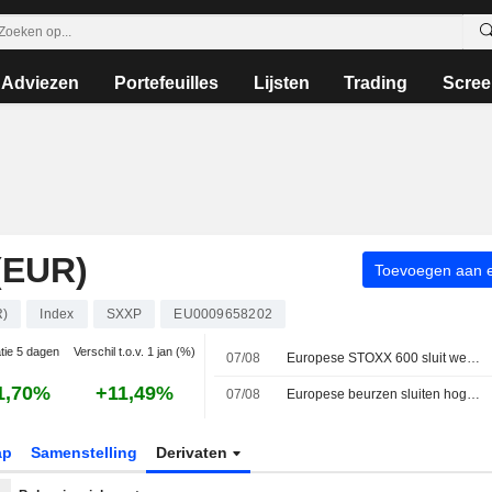
Adviezen
Portefeuilles
Lijsten
Trading
Scree
(EUR)
Toevoegen aan ee
R)
Index
SXXP
EU0009658202
atie 5 dagen
Verschil t.o.v. 1 jan (%)
07/08
Europese STOXX 600 sluit week op recordhoogte dankzij sterke resultaten en zwakke Amerikaanse banencijfers
1,70%
+11,49%
07/08
Europese beurzen sluiten hoger op vrijdag terwijl beleggers ontwikkelingen in het Midden-Oosten nauwlettend volgen
ap
Samenstelling
Derivaten