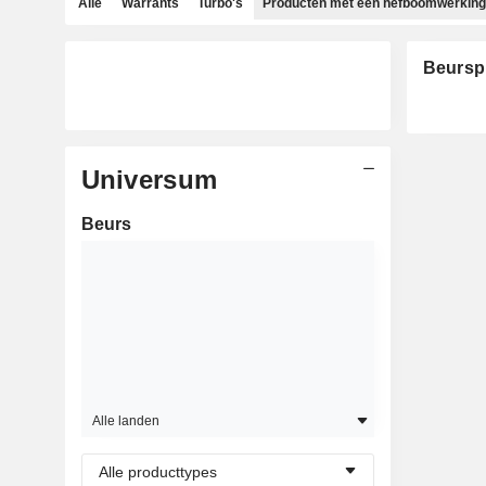
Alle
Warrants
Turbo's
Producten met een hefboomwerking
Beursp
Universum
Beurs
Alle landen
Alle producttypes