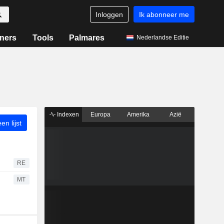
Inloggen
Ik abonneer me
ners
Tools
Palmares
Nederlandse Editie
Indexen
Europa
Amerika
Azië
n lijst
RE
MT