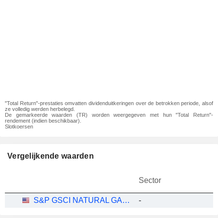
"Total Return"-prestaties omvatten dividenduitkeringen over de betrokken periode, alsof
ze volledig werden herbelegd.
De gemarkeerde waarden (TR) worden weergegeven met hun "Total Return"-
rendement (indien beschikbaar).
Slotkoersen
Vergelijkende waarden
Sector
S&P GSCI NATURAL GAS INDEX
-