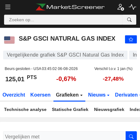
S&P GSCI NATURAL GAS INDEX
125,01
PTS
-0,67%
S&P GSCI NATURAL GAS INDEX
Vergelijkende grafiek S&P GSCI Natural Gas Index
In
Beurs gesloten - USA
03:45:02 06-08-2026
Verschil t.o.v. 1 jan (%)
PTS
-0,67%
125,01
-27,48%
Overzicht
Koersen
Grafieken
Nieuws
Derivaten
Technische analyse
Statische Grafiek
Nieuwsgrafiek
Inde