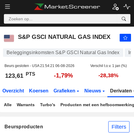
S&P GSCI NATURAL GAS INDEX
123,61
PTS
-1,79%
S&P GSCI NATURAL GAS INDEX
Beleggingsinkomsten S&P GSCI Natural Gas Index
In
Beurs gesloten - USA
21:54:21 06-08-2026
Verschil t.o.v. 1 jan (%)
PTS
-1,79%
123,61
-28,38%
Overzicht
Koersen
Grafieken
Nieuws
Derivaten
Alle
Warrants
Turbo's
Producten met een hefboomwerkin
Filters
Beursproducten