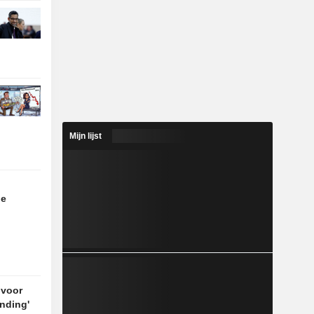
Mijn lijst
de
 voor
nding'