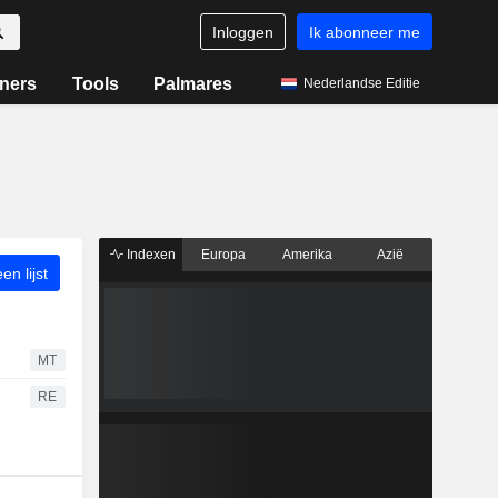
Inloggen
Ik abonneer me
ners
Tools
Palmares
Nederlandse Editie
Indexen
Europa
Amerika
Azië
n lijst
MT
RE