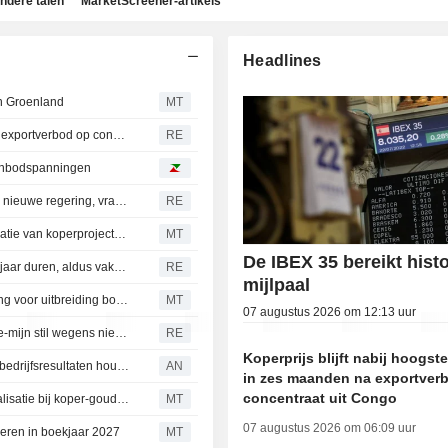
ndere talen
MarketScreener-artikels
Headlines
in Groenland
MT
Koperprijs blijft nabij hoogste niveau in zes maanden na exportverbod op concentraat uit Congo
RE
 aanbodspanningen
Colombiaanse olie- en mijnbouwsector optimistisch over nieuwe regering, vraagt om snelle hervormingen
RE
BHP Group sluit overeenkomst voor gezamenlijke exploratie van koperprojecten Kobrea in Argentinië
MT
De IBEX 35 bereikt hist
Onderbreking van Codelco-project El Teniente kan twee jaar duren, aldus vakbond
RE
mijlpaal
Dochteronderneming Strategic Minerals krijgt goedkeuring voor uitbreiding boringen bij Redmoor-project in het VK
MT
07 augustus 2026 om 12:13 uur
Chileense koperreus Codelco legt uitbreiding El Teniente-mijn stil wegens nieuwe seismische risico's
RE
Koperprijs blijft nabij hoogst
Mijnbouwers stijgen door hogere koperprijs; stroom aan bedrijfsresultaten houdt aan
AN
in zes maanden na exportver
concentraat uit Congo
Solstice Minerals identificeert hoogwaardige goudmineralisatie bij koper-goudproject in West-Australië
MT
07 augustus 2026 om 06:09 uur
ceren in boekjaar 2027
MT