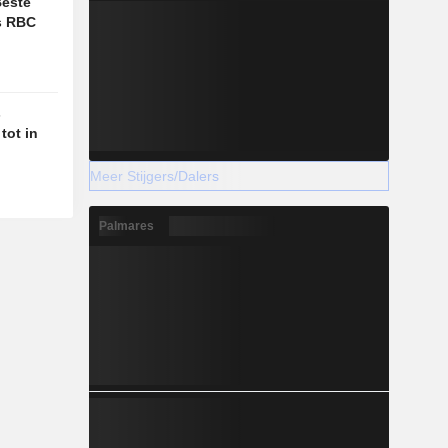
Beste
s RBC
s
tot in
Meer Stijgers/Dalers
Palmares