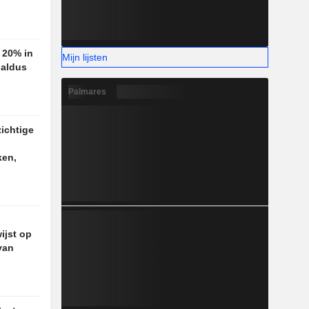
t 20% in
Mijn lijsten
 aldus
Palmares
ichtige
ken,
ijst op
van