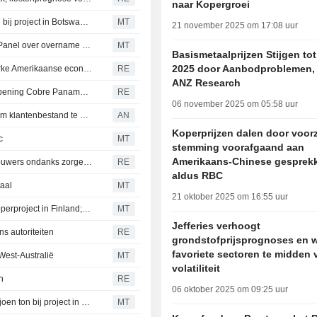
naar Kopergroei
Cobre werkt samen met Equinor om in-situ koperwinning bij project in Botswana te beoordelen
MT
21 november 2025 om 17:08 uur
Cygnus Metals geconfronteerd met klacht bij Takeovers Panel over overname door CAML
MT
Basismetaalprijzen Stijgen to
2025 door Aanbodproblemen,
Grupo Mexico verwacht licht kopertekort dit jaar door sterke Amerikaanse economie en AI
RE
ANZ Research
Panama overweegt oprichting staatsmijnbedrijf om heropening Cobre Panama te bespoedigen
RE
06 november 2025 om 05:58 uur
Chili mikt op 100 miljard dollar aan koperinvesteringen om klantenbestand te diversifiëren
AN
Koperprijzen dalen door voorz
c
MT
stemming voorafgaand aan
Amerikaans-Chinese gesprek
Congo zet door met lokale eigendomsregels voor mijnbouwers ondanks zorgen in de sector
RE
aldus RBC
taal
MT
21 oktober 2025 om 16:55 uur
Nordic Nickel meldt uitgebreide mineralisatie bij goud-koperproject in Finland; aandeel stijgt 3 %
MT
Jefferies verhoogt
ns autoriteiten
RE
grondstofprijsprognoses en w
favoriete sectoren te midden 
West-Australië
MT
volatiliteit
n
RE
06 oktober 2025 om 09:25 uur
Aeris Resources ziet totale ertsreserves stijgen tot 10 miljoen ton bij project in New South Wales
MT