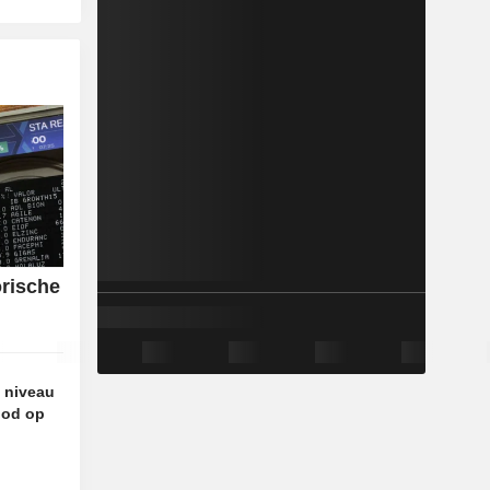
orische
e niveau
bod op