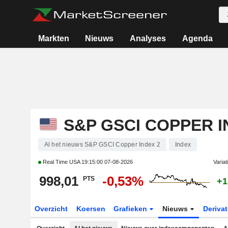
Markten
Nieuws
Analyses
Agenda
S&P GSCI COPPER I
Al het nieuws S&P GSCI Copper Index 2
Index
Real Time USA
19:15:00 07-08-2026
Variat
998,01
-0,53%
PTS
+1
Overzicht
Koersen
Grafieken
Nieuws
Deriva