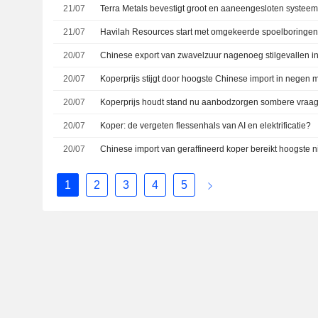
21/07
21/07
20/07
20/07
Koperprijs stijgt door hoogste Chinese import in negen
20/07
20/07
Koper: de vergeten flessenhals van AI en elektrificatie?
20/07
1
2
3
4
5