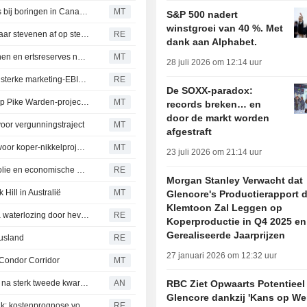
FireFly Metals meldt sterke continuïteit en hoge gradaties bij boringen in Canadees koper-goudproject
MT
S&P 500 nadert
winstgroei van 40 %. Met
Latijns-Amerikaanse activa dalen door sterkere dollar, maar stevenen af op sterke maandwinsten
RE
dank aan Alphabet.
Aeris Resources verhoogt ramingen voor minerale bronnen en ertsreserves na overname van twee afzettingen; aandeel stijgt 3 %
MT
28 juli 2026 om 12:14 uur
Koperproductie Glencore stijgt met 15 %, bedrijf voorziet sterke marketing-EBIT van 3,3 miljard dollar
RE
De SOXX-paradox:
Transition Metals start exploratieprogramma voor 2026 op Pike Warden-project in Yukon
MT
records breken… en
door de markt worden
voor vergunningstraject
MT
afgestraft
GT Resources ontvangt tienjarige exploratievergunning voor koper-nikkelproject Canalask
MT
23 juli 2026 om 21:14 uur
Koperprijs stijgt nu luwte tussen VS en Iran zorgen over olie en economische groei sust
RE
Morgan Stanley Verwacht dat
Hill in Australië
MT
Glencore's Productierapport 
Klemtoon Zal Leggen op
Chili onderzoekt Los Pelambres-mijn van Antofagasta na waterlozing door hevige regenval
RE
Koperproductie in Q4 2025 en
Gerealiseerde Jaarprijzen
Rusland
RE
27 januari 2026 om 12:32 uur
-Condor Corridor
MT
Anglo American ziet kosten stijgen door onrust in de Golf na sterk tweede kwartaal
AN
RBC Ziet Opwaarts Potentieel
Glencore dankzij 'Kans op We
Anglo American boekt verlies bij diamant- en steenkooltak; kostenprognose voor koper verlaagd
RE