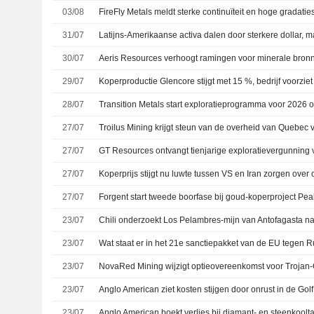
03/08
31/07
30/07
29/07
28/07
27/07
Troilus Mining krijgt steun van de overheid van Quebec 
27/07
27/07
27/07
Forgent start tweede boorfase bij goud-koperproject Peak 
23/07
23/07
Wat staat er in het 21e sanctiepakket van de EU tegen 
23/07
NovaRed Mining wijzigt optieovereenkomst voor Trojan
23/07
23/07