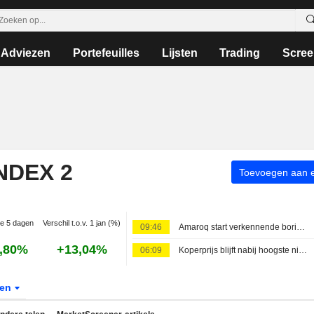
Adviezen
Portefeuilles
Lijsten
Trading
Scree
NDEX 2
Toevoegen aan ee
ie 5 dagen
Verschil t.o.v. 1 jan (%)
09:46
Amaroq start verkennende boringen bij Minturn-project in Groenland
,80%
+13,04%
06:09
Koperprijs blijft nabij hoogste niveau in zes maanden na exportverbod op concentraat uit Congo
ten