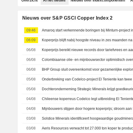
Overzicht
Al het nieuws
Nieuws over indexcomponenten
A
Nieuws over S&P GSCI Copper Index 2
09:46
Amaroq start verkennende boringen bij Minturn-project 
06:09
06/08
Koperprijs bereikt nieuwe records door tariefvrees en
06/08
06/08
05/08
05/08
04/08
04/08
03/08
03/08
Aeris Resources verwacht tot 27.000 ton koper te produ