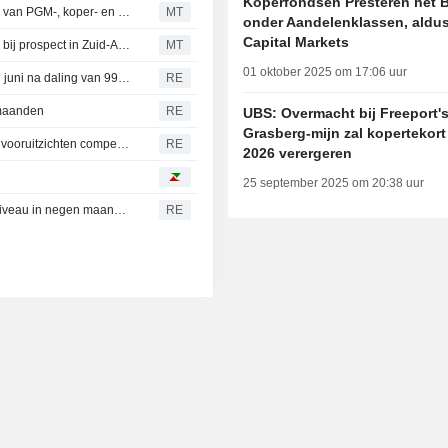
Koperfondsen Presteren het 
Terra Metals bevestigt groot en aaneengesloten systeem van PGM-, koper- en nikkelsulfiden bij boringen in West-Australië
MT
onder Aandelenklassen, aldu
Capital Markets
Havilah Resources start met omgekeerde spoelboringen bij prospect in Zuid-Australië
MT
01 oktober 2025 om 17:06 uur
Chinese export van zwavelzuur nagenoeg stilgevallen in juni na daling van 99 %
RE
 maanden
RE
UBS: Overmacht bij Freeport'
Grasberg-mijn zal kopertekort 
Koperprijs houdt stand nu aanbodzorgen sombere vraagvooruitzichten compenseren
RE
2026 verergeren
25 september 2025 om 20:38 uur
Chinese import van geraffineerd koper bereikt hoogste niveau in negen maanden door dalend binnenlands aanbod
RE