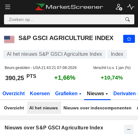
S&P GSCI AGRICULTURE INDEX
390,25
PTS
+1,66%
S&P GSCI AGRICULTURE INDEX
Al het nieuws S&P GSCI Agriculture Index
Index
Beurs gesloten - USA
21:43:21 07-08-2026
Verschil t.o.v. 1 jan (%)
PTS
+1,66%
390,25
+10,74%
Overzicht
Koersen
Grafieken
Nieuws
Derivaten
Overzicht
Al het nieuws
Nieuws over indexcomponenten
Nieuws over S&P GSCI Agriculture Index