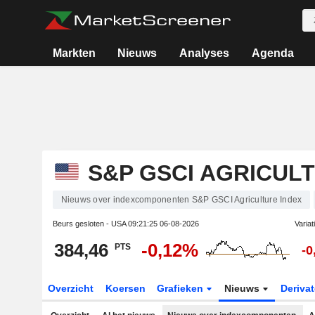
Markten
Nieuws
Analyses
Agenda
S&P GSCI AGRICUL
Nieuws over indexcomponenten S&P GSCI Agriculture Index
Beurs gesloten - USA
09:21:25 06-08-2026
Variat
384,46
-0,12%
PTS
-0
Overzicht
Koersen
Grafieken
Nieuws
Deriva