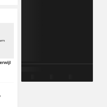
erwijl
r
e