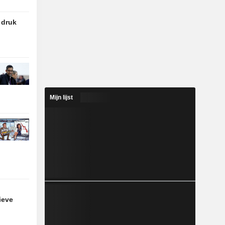
 druk
Mijn lijst
n
ieve