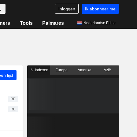
Inloggen
Ik abonneer me
ners
Tools
Palmares
Nederlandse Editie
Indexen
Europa
Amerika
Azië
n lijst
RE
RE