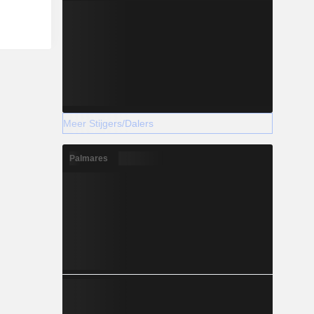
Meer Stijgers/Dalers
Palmares