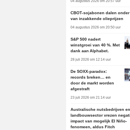
04 augustus 2026 om 20:57 uur
CBOT-sojabonen dalen onder
van inzakkende olieprijzen
04 augustus 2026 om 20:50 uur
S&P 500 nadert
winstgroei van 40 %. Met
dank aan Alphabet.
28 juli 2026 om 12:14 uur
De SOXX-paradox:
records breken… en
door de markt worden
afgestraft
23 juli 2026 om 21:14 uur
Australische nutsbedrijven e
landbouwsector vrezen negat
impact van mogelijk El Niño-
fenomeen, aldus Fitch