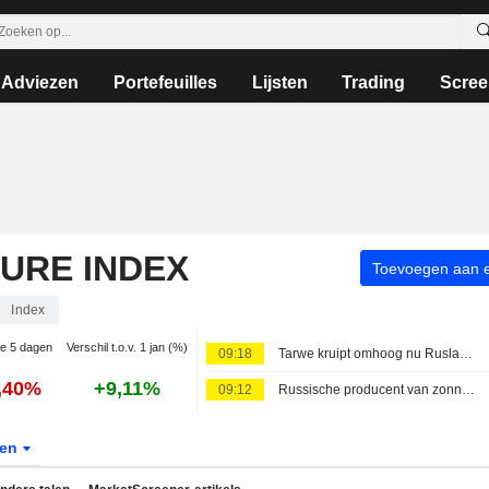
Adviezen
Portefeuilles
Lijsten
Trading
Scree
TURE INDEX
Toevoegen aan ee
Index
ie 5 dagen
Verschil t.o.v. 1 jan (%)
09:18
Tarwe kruipt omhoog nu Rusland en Oekraïne elkaars export verstoren
,40%
+9,11%
09:12
Russische producent van zonnebloemolie Efko legt terminal aan Zwarte Zee stil na Oekraïense droneaanval
ten