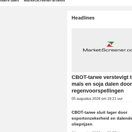
ndere talen
MarketScreener-artikels
Headlines
CBOT-tarwe verstevigt t
maïs en soja dalen doo
regenvoorspellingen
05 augustus 2026 om 18:21 uur
CBOT-tarwe sluit lager door
exportonzekerheid en dalend
olieprijzen