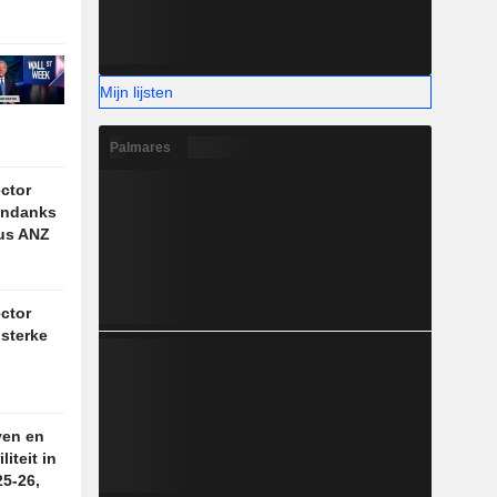
Mijn lijsten
Palmares
ctor
 ondanks
dus ANZ
ctor
 sterke
ven en
iteit in
5-26,