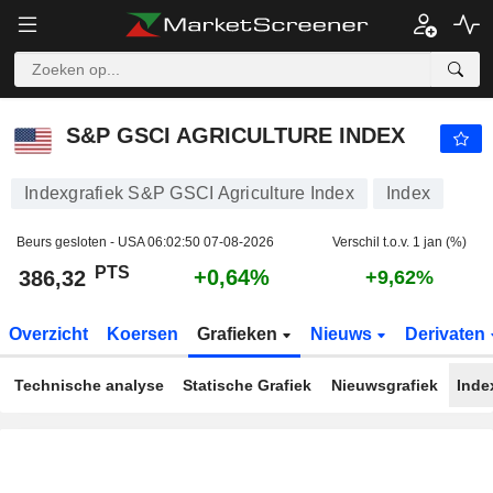
S&P GSCI AGRICULTURE INDEX
386,32
PTS
+0,64%
S&P GSCI AGRICULTURE INDEX
Indexgrafiek S&P GSCI Agriculture Index
Index
Beurs gesloten - USA
06:02:50 07-08-2026
Verschil t.o.v. 1 jan (%)
PTS
+0,64%
386,32
+9,62%
Overzicht
Koersen
Grafieken
Nieuws
Derivaten
Technische analyse
Statische Grafiek
Nieuwsgrafiek
Inde