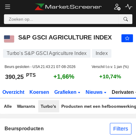
S&P GSCI AGRICULTURE INDEX
390,25
PTS
+1,66%
S&P GSCI AGRICULTURE INDEX
Turbo's S&P GSCI Agriculture Index
Index
Beurs gesloten - USA
21:43:21 07-08-2026
Verschil t.o.v. 1 jan (%)
PTS
+1,66%
390,25
+10,74%
Overzicht
Koersen
Grafieken
Nieuws
Derivaten
Alle
Warrants
Turbo's
Producten met een hefboomwerkin
Filters
Beursproducten