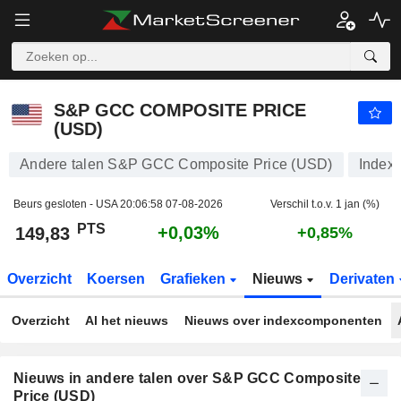
S&P GCC COMPOSITE PRICE (USD)
149,83
PTS
+0,03%
S&P GCC COMPOSITE PRICE
(USD)
Andere talen S&P GCC Composite Price (USD)
Index
Beurs gesloten - USA
20:06:58 07-08-2026
Verschil t.o.v. 1 jan (%)
PTS
+0,03%
149,83
+0,85%
Overzicht
Koersen
Grafieken
Nieuws
Derivaten
Overzicht
Al het nieuws
Nieuws over indexcomponenten
Nieuws in andere talen over S&P GCC Composite
Price (USD)