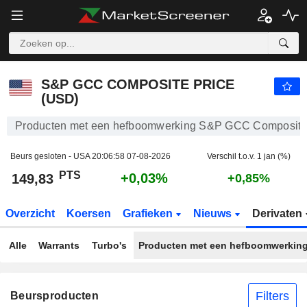
S&P GCC COMPOSITE PRICE (USD)
149,83
PTS
+0,03%
S&P GCC COMPOSITE PRICE
(USD)
Producten met een hefboomwerking S&P GCC Composite
Beurs gesloten - USA
20:06:58 07-08-2026
Verschil t.o.v. 1 jan (%)
PTS
+0,03%
149,83
+0,85%
Overzicht
Koersen
Grafieken
Nieuws
Derivaten
Alle
Warrants
Turbo's
Producten met een hefboomwerkin
Filters
Beursproducten