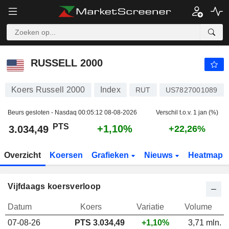
RUSSELL 2000
3.034,49
PTS
+1,10%
RUSSELL 2000
Koers Russell 2000
Index
RUT
US7827001089
Beurs gesloten - Nasdaq
00:05:12 08-08-2026
Verschil t.o.v. 1 jan (%)
PTS
+1,10%
3.034,49
+22,26%
Overzicht
Koersen
Grafieken
Nieuws
Heatmap
Vijfdaags koersverloop
Datum
Koers
Variatie
Volume
07-08-26
PTS 3.034,49
+1,10%
3,71 mln.