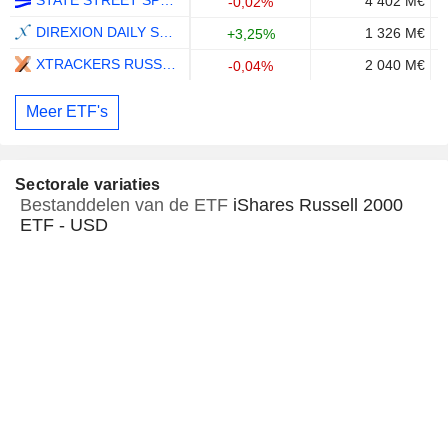
4 402 M€
-0,02%
DIREXION DAILY SMALL CAP BULL 3X SHARES ETF - USD
1 326 M€
+3,25%
XTRACKERS RUSSELL 2000 UCITS ETF 1C - USD
2 040 M€
-0,04%
Meer ETF's
Sectorale variaties
Bestanddelen van de ETF
iShares Russell 2000
ETF - USD