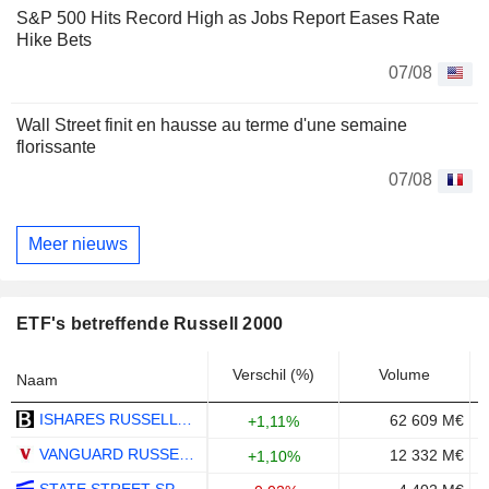
S&P 500 Hits Record High as Jobs Report Eases Rate
Hike Bets
07/08
Wall Street finit en hausse au terme d'une semaine
florissante
07/08
Meer nieuws
ETF's betreffende Russell 2000
Verschil (%)
Volume
Naam
ISHARES RUSSELL 2000 ETF - USD
62 609 M€
+1,11%
VANGUARD RUSSELL 2000 ETF - USD
12 332 M€
+1,10%
STATE STREET SPDR RUSSELL 2000 US SMALL CAP UCITS ETF - USD