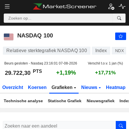
NASDAQ 100
29.722,30
PTS
+1,19%
NASDAQ 100
Relatieve sterktegrafiek NASDAQ 100
Index
NDX
Beurs gesloten - Nasdaq
23:16:01 07-08-2026
Verschil t.o.v. 1 jan (%)
PTS
+1,19%
29.722,30
+17,71%
Overzicht
Koersen
Grafieken
Nieuws
Heatmap
Technische analyse
Statische Grafiek
Nieuwsgrafiek
Inde