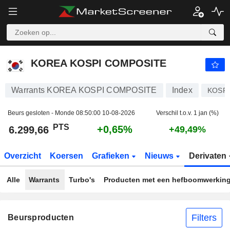
KOREA KOSPI COMPOSITE
6.299,66
PTS
+0,65%
KOREA KOSPI COMPOSITE
Warrants KOREA KOSPI COMPOSITE
Index
KOSPI
Beurs gesloten - Monde
08:50:00 10-08-2026
Verschil t.o.v. 1 jan (%)
PTS
+0,65%
6.299,66
+49,49%
Overzicht
Koersen
Grafieken
Nieuws
Derivaten
Alle
Warrants
Turbo's
Producten met een hefboomwerkin
Filters
Beursproducten