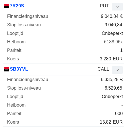
7R20S
PUT
9.040,84
€
9.040,84
Onbeperkt
6188.96x
1
3,280
EUR
SB3YVL
CALL
6.335,28
€
6.529,65
Onbeperkt
-
1000
13,82
EUR