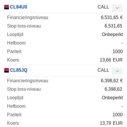
Stop
CL84U0
CALL
loss-
6.531,65
€
Financieringsniveau
niveau
Looptijd
Elast
Afkorting
Type
6.531,65
Onbeperkt
-
1000
13,66
EUR
CL85JQ
CALL
6.398,62
€
6.398,62
Onbeperkt
-
1000
13,79
EUR