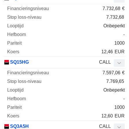
7.732,68
€
7.732,68
Onbeperkt
-
1000
12,46
EUR
SQ15HG
CALL
7.597,06
€
7.769,65
Onbeperkt
-
1000
12,60
EUR
SQ3A5H
CALL