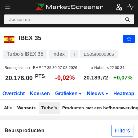
IBEX 35
20.176,00
PTS
-0,02%
IBEX 35
Turbo's IBEX 35
Index
I
ES0SI0000005
Beurs gesloten - BME
17:35:30 07-08-2026
Nabeurs
22:00:34
PTS
-0,02%
20.176,00
20.189,72
+0,07%
Overzicht
Koersen
Grafieken
Nieuws
Heatmap
Alle
Warrants
Turbo's
Producten met een hefboomwerkin
Filters
Beursproducten