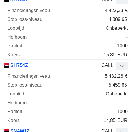
4.422,33
€
4.389,65
Onbeperkt
-
1000
15,89
EUR
SH754Z
CALL
5.432,26
€
5.459,65
Onbeperkt
-
1000
14,85
EUR
SN4W12
CALL