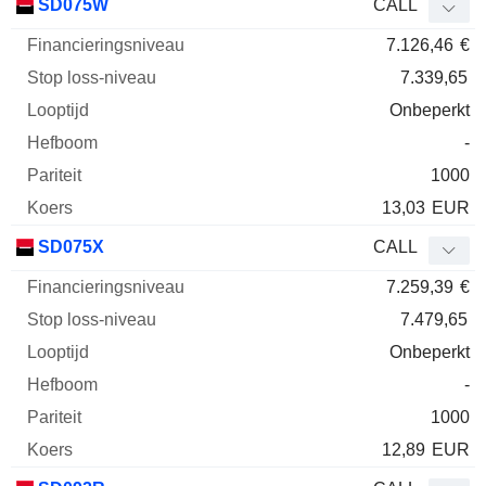
SD075W
CALL
7.126,46
€
7.339,65
Onbeperkt
-
1000
13,03
EUR
SD075X
CALL
7.259,39
€
7.479,65
Onbeperkt
-
1000
12,89
EUR