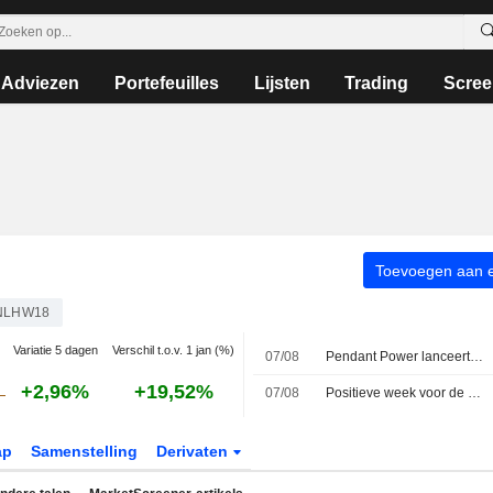
Adviezen
Portefeuilles
Lijsten
Trading
Scree
Toevoegen aan ee
NLHW18
Variatie 5 dagen
Verschil t.o.v. 1 jan (%)
07/08
Pendant Power lanceert overnamebod op PLC tegen 3,08 euro per aandeel en mikt op beursexit
+2,96%
+19,52%
07/08
Positieve week voor de MIB; Avio voert de ranglijst aan, Stellantis onderuit
ap
Samenstelling
Derivaten