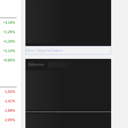
+3,16%
+1,26%
+1,20%
Meer Stijgers/Dalers
+1,14%
+0,85%
Palmares
-1,02%
-1,41%
-1,66%
-2,05%