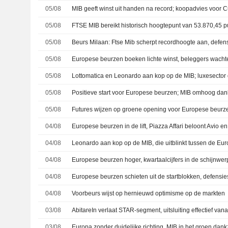
05/08
MIB geeft winst uit handen na record; koopadvies voor Cu
05/08
FTSE MIB bereikt historisch hoogtepunt van 53.870,45 
05/08
05/08
05/08
Lottomatica en Leonardo aan kop op de MIB; luxesector 
05/08
Positieve start voor Europese beurzen; MIB omhoog dan
05/08
Futures wijzen op groene opening voor Europese beurz
04/08
Europese beurzen in de lift, Piazza Affari beloont Avio 
04/08
Leonardo aan kop op de MIB, die uitblinkt tussen de Eu
04/08
Europese beurzen hoger, kwartaalcijfers in de schijnwer
04/08
04/08
Voorbeurs wijst op hernieuwd optimisme op de markten
03/08
AbitareIn verlaat STAR-segment, uitsluiting effectief van
03/08
Europa zonder duidelijke richting, MIB in het groen dankz