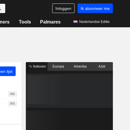
Inloggen
Ik abonneer me
ners
Tools
Palmares
Nederlandse Editie
Indexen
Europa
Amerika
Azië
n lijst
AN
AN