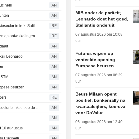
uur
cinelli
AN
MIB onder de pariteit;
punten
AN
Leonardo doet het goed,
Stellantis onderuit
Beurs Milaan: Ftse Mib scherpt recordhoogte aan, defensiesector in trek, Safilo schiet omhoog
RE
07 augustus 2026 om 10:08
Europese beurzen boeken lichte winst, beleggers wachten op ontwikkelingen in het Midden-Oosten
RE
uur
daalt
AN
Futures wijzen op
kzij Leonardo
AN
verdeelde opening
Europese beurzen
en
AN
07 augustus 2026 om 08:29
en STM
AN
uur
ropese beurzen
AN
Beurs Milaan opent
pers
RE
positief, bankenrally na
kwartaalcijfers, koersval
Europese beurzen schieten uit de startblokken, defensiesector blinkt uit op de MIB
AN
voor DoValue
AN
06 augustus 2026 om 12:40
af 10 augustus
AN
uur
ij Cucinelli
AN