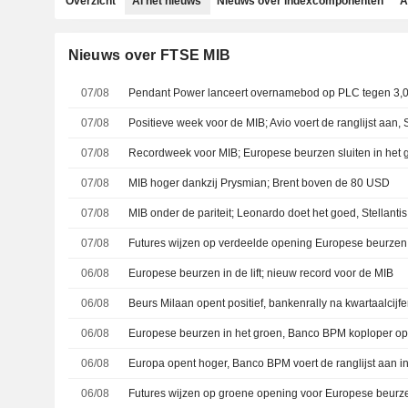
Overzicht
Al het nieuws
Nieuws over indexcomponenten
A
Nieuws over FTSE MIB
07/08
07/08
Positieve week voor de MIB; Avio voert de ranglijst aan, S
07/08
Recordweek voor MIB; Europese beurzen sluiten in het 
07/08
MIB hoger dankzij Prysmian; Brent boven de 80 USD
07/08
MIB onder de pariteit; Leonardo doet het goed, Stellantis
07/08
Futures wijzen op verdeelde opening Europese beurzen
06/08
Europese beurzen in de lift; nieuw record voor de MIB
06/08
06/08
Europese beurzen in het groen, Banco BPM koploper op
06/08
Europa opent hoger, Banco BPM voert de ranglijst aan i
06/08
Futures wijzen op groene opening voor Europese beurz