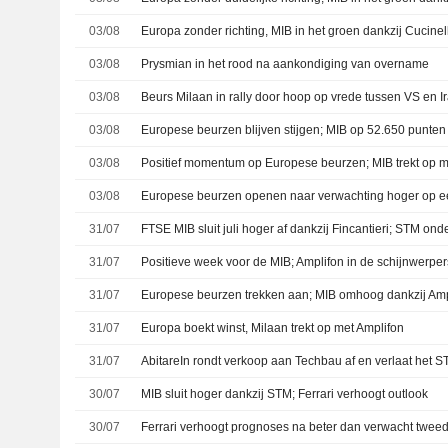
03/08
Europa zonder richting, MIB in het groen dankzij Cucinell
03/08
Prysmian in het rood na aankondiging van overname
03/08
03/08
Europese beurzen blijven stijgen; MIB op 52.650 punten
03/08
Positief momentum op Europese beurzen; MIB trekt op m
03/08
31/07
FTSE MIB sluit juli hoger af dankzij Fincantieri; STM ond
31/07
Positieve week voor de MIB; Amplifon in de schijnwerpers
31/07
Europese beurzen trekken aan; MIB omhoog dankzij Amp
31/07
Europa boekt winst, Milaan trekt op met Amplifon
31/07
AbitareIn rondt verkoop aan Techbau af en verlaat het
30/07
MIB sluit hoger dankzij STM; Ferrari verhoogt outlook
30/07
Ferrari verhoogt prognoses na beter dan verwacht twee