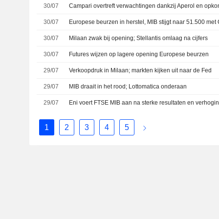
30/07
Campari overtreft verwachtingen dankzij Aperol en op
30/07
Europese beurzen in herstel, MIB stijgt naar 51.500 met
30/07
Milaan zwak bij opening; Stellantis omlaag na cijfers
30/07
Futures wijzen op lagere opening Europese beurzen
29/07
Verkoopdruk in Milaan; markten kijken uit naar de Fed
29/07
MIB draait in het rood; Lottomatica onderaan
29/07
Eni voert FTSE MIB aan na sterke resultaten en verhog
1
2
3
4
5