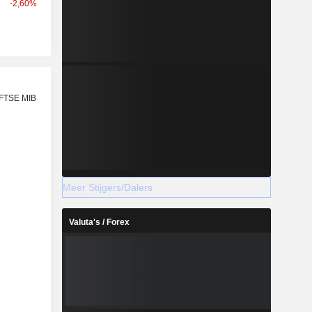
-2,60%
 FTSE MIB
Meer Stijgers/Dalers
Valuta's / Forex