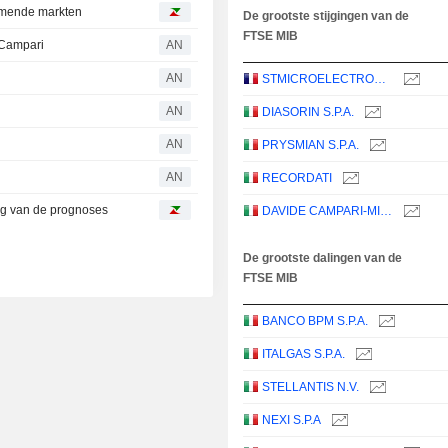
komende markten
De grootste stijgingen van de
FTSE MIB
 Campari
AN
AN
STMICROELECTRONICS N.V.
AN
DIASORIN S.P.A.
AN
PRYSMIAN S.P.A.
AN
RECORDATI
ing van de prognoses
DAVIDE CAMPARI-MILANO N.V.
De grootste dalingen van de
FTSE MIB
BANCO BPM S.P.A.
ITALGAS S.P.A.
STELLANTIS N.V.
NEXI S.P.A