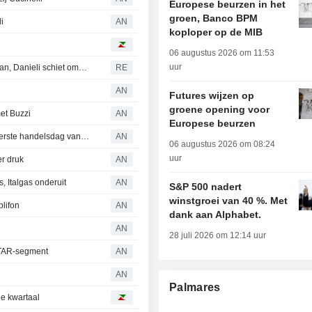
Europese beurzen in het
groen, Banco BPM
i
AN
koploper op de MIB
06 augustus 2026 om 11:53
uur
Beurs Milaan in rally door hoop op vrede tussen VS en Iran, Danieli schiet omhoog, Prysmian onderuit
RE
AN
Futures wijzen op
groene opening voor
et Buzzi
AN
Europese beurzen
Europese beurzen openen naar verwachting hoger op eerste handelsdag van augustus
AN
06 augustus 2026 om 08:24
uur
er druk
AN
, Italgas onderuit
AN
S&P 500 nadert
winstgroei van 40 %. Met
lifon
AN
dank aan Alphabet.
AN
28 juli 2026 om 12:14 uur
 STAR-segment
AN
AN
Palmares
de kwartaal