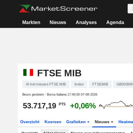
Markten
Nieuws
Analyses
Agenda
FTSE MIB
Al het nieuws FTSE MIB
Index
FTSEMIB
GB00BN
Beurs gesloten - Borsa Italiana
17:40:00 07-08-2026
53.717,19
+0,06%
PTS
Overzicht
Koersen
Grafieken
Nieuws
Heatm