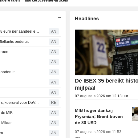
ndere talen
MarketScreener-artikels
Headlines
Pendant Power lanceert overnamebod op PLC tegen 3,08 euro per aandeel en mikt op beursexit
AN
tellantis onderuit
AN
groen
AN
AN
 onderuit
AN
De IBEX 35 bereikt hist
AN
mijlpaal
AN
07 augustus 2026 om 12:13 uur
Beurs Milaan opent positief, bankenrally na kwartaalcijfers, koersval voor DoValue
RE
MIB hoger dankzij
 de MIB
AN
Prysmian; Brent boven
de 80 USD
n Milaan
AN
07 augustus 2026 om 11:53
en
AN