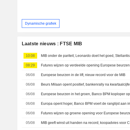
Dynamische grafiek
Laatste nieuws : FTSE MIB
10:08
MIB onder de pariteit; Leonardo doet het goed, Stellantis
08:29
Futures wijzen op verdeelde opening Europese beurzen
06/08
Europese beurzen in de lift; nieuw record voor de MIB
06/08
06/08
Europese beurzen in het groen, Banco BPM koploper op
06/08
Europa opent hoger, Banco BPM voert de ranglijst aan i
06/08
Futures wijzen op groene opening voor Europese beurz
05/08
MIB geeft winst uit handen na record; koopadvies voor Cu