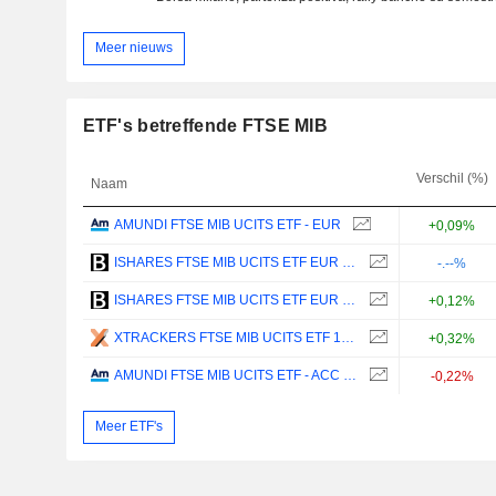
Meer nieuws
ETF's betreffende FTSE MIB
Verschil (%)
Naam
AMUNDI FTSE MIB UCITS ETF - EUR
+0,09%
ISHARES FTSE MIB UCITS ETF EUR (ACC) - EUR
-.--%
ISHARES FTSE MIB UCITS ETF EUR (DIST) - EUR
+0,12%
XTRACKERS FTSE MIB UCITS ETF 1D - EUR
+0,32%
AMUNDI FTSE MIB UCITS ETF - ACC - EUR
-0,22%
Meer ETF's