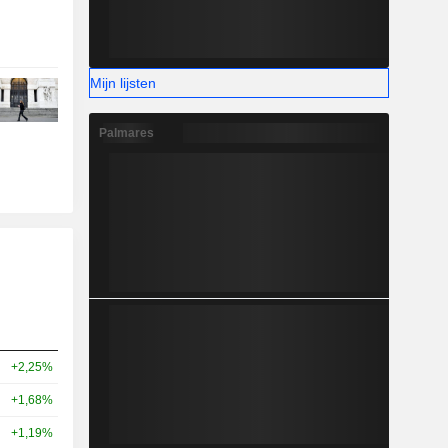
Mijn lijsten
Palmares
+2,25%
+1,68%
+1,19%