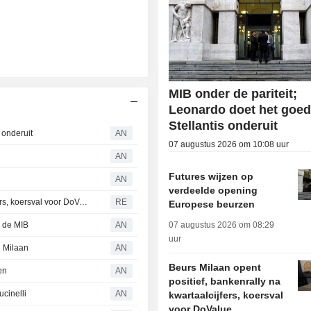
MIB onder de pariteit;
Leonardo doet het goed
Stellantis onderuit
 onderuit
AN
07 augustus 2026 om 10:08 uur
AN
Futures wijzen op
AN
verdeelde opening
Beurs Milaan opent positief, bankenrally na kwartaalcijfers, koersval voor DoValue
RE
Europese beurzen
 de MIB
AN
07 augustus 2026 om 08:29
uur
n Milaan
AN
Beurs Milaan opent
en
AN
positief, bankenrally na
cinelli
AN
kwartaalcijfers, koersval
voor DoValue