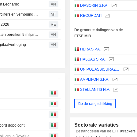
met Leonardo
AN
DIASORIN S.P.A.
Enel blijft op Overweight: Barclays wijst op sterke halfjaarcijfers en verhoging winstverwachting voor 2026
MT
RECORDATI
n 2026
RE
De grootste dalingen van de
Unipol ziet winst stijgen in eerste halfjaar; premie-inkomsten bereiken 9 miljard euro
AN
FTSE MIB
apitaalverhoging
AN
HERA S.P.A.
ITALGAS S.P.A.
UNIPOL ASSICURAZIONI S.P.A.
AMPLIFON S.P.A.
STELLANTIS N.V.
Zie de rangschikking
Sectorale variaties
cord dopo conti
Bestanddelen van de ETF
Xtrackers
ali, crolla Dovalue