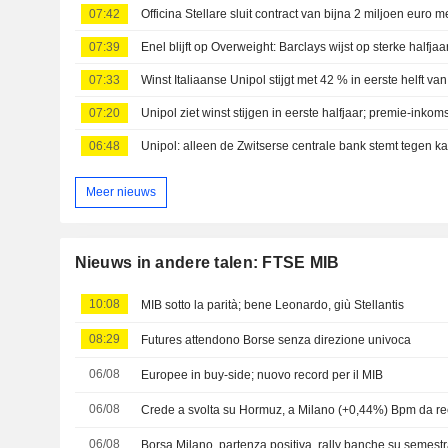
07:42
Officina Stellare sluit contract van bijna 2 miljoen euro 
07:39
07:33
Winst Italiaanse Unipol stijgt met 42 % in eerste helft va
07:20
06:48
Unipol: alleen de Zwitserse centrale bank stemt tegen k
Meer nieuws
Nieuws in andere talen: FTSE MIB
10:08
MIB sotto la parità; bene Leonardo, giù Stellantis
08:29
Futures attendono Borse senza direzione univoca
06/08
Europee in buy-side; nuovo record per il MIB
06/08
Crede a svolta su Hormuz, a Milano (+0,44%) Bpm da re
06/08
Borsa Milano, partenza positiva, rally banche su semestr