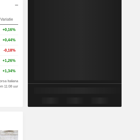
Variatie
+0,16%
+0,44%
-0,18%
+1,26%
+1,34%
orsa Italiana
om 11:08 uur