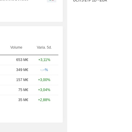
UCITS ETF 1D - EUR
Volume
Varia. 5d.
653 M€
+3,11%
349 M€
-.--%
157 M€
+3,00%
75 M€
+3,04%
35 M€
+2,88%