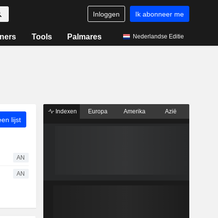
Inloggen
Ik abonneer me
ners
Tools
Palmares
Nederlandse Editie
Indexen
Europa
Amerika
Azië
n lijst
AN
AN