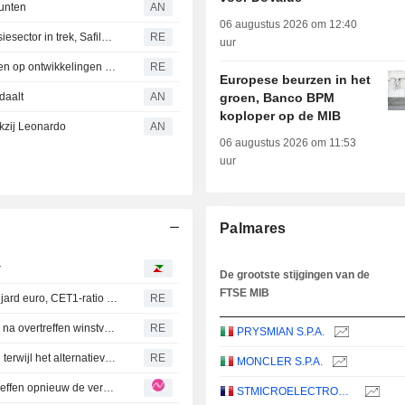
punten
AN
06 augustus 2026 om 12:40
Beurs Milaan: Ftse Mib scherpt recordhoogte aan, defensiesector in trek, Safilo schiet omhoog
RE
uur
Europese beurzen boeken lichte winst, beleggers wachten op ontwikkelingen in het Midden-Oosten
RE
Europese beurzen in het
daalt
AN
groen, Banco BPM
koploper op de MIB
kzij Leonardo
AN
06 augustus 2026 om 11:53
uur
Palmares
r
De grootste stijgingen van de
FTSE MIB
Banca MPS: nettowinst eerste halfjaar stijgt naar 1,12 miljard euro, CET1-ratio op 16,3 %
RE
Italiaanse bank MPS overweegt verdedigingsstrategieën na overtreffen winstverwachting
RE
PRYSMIAN S.P.A.
Italiaanse Monte dei Paschi overtreft winstverwachtingen terwijl het alternatieven voor bod Intesa bestudeert
RE
MONCLER S.P.A.
Generali: Resultaten over de eerste helft van 2026 overtreffen opnieuw de verwachtingen, zij het deels voorzien
STMICROELECTRONICS N.V.