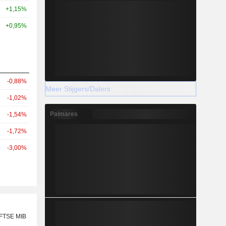
+1,15%
+0,95%
-0,88%
Meer Stijgers/Dalers
-1,02%
Palmares
-1,54%
-1,72%
-3,00%
 FTSE MIB