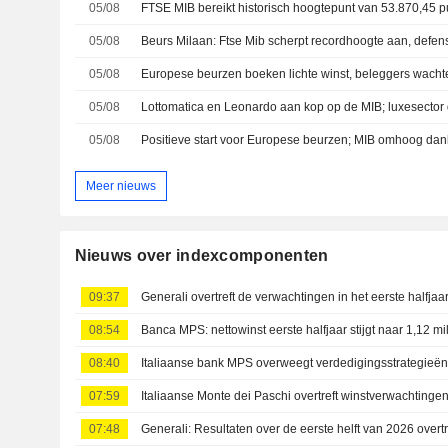
05/08
FTSE MIB bereikt historisch hoogtepunt van 53.870,45 
05/08
05/08
05/08
Lottomatica en Leonardo aan kop op de MIB; luxesector 
05/08
Positieve start voor Europese beurzen; MIB omhoog dan
Meer nieuws
Nieuws over indexcomponenten
09:37
Generali overtreft de verwachtingen in het eerste halfjaa
08:54
08:40
07:59
07:48