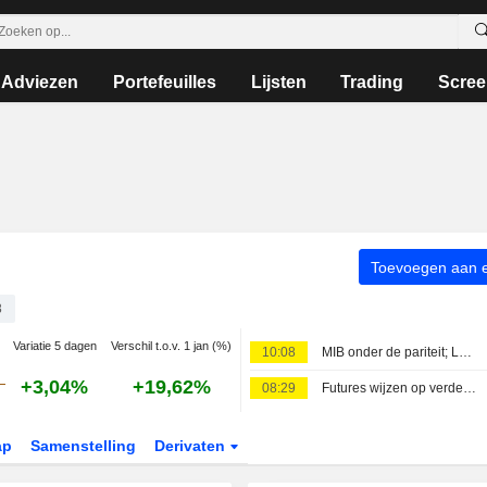
Adviezen
Portefeuilles
Lijsten
Trading
Scree
Toevoegen aan ee
8
Variatie 5 dagen
Verschil t.o.v. 1 jan (%)
10:08
MIB onder de pariteit; Leonardo doet het goed, Stellantis onderuit
+3,04%
+19,62%
08:29
Futures wijzen op verdeelde opening Europese beurzen
ap
Samenstelling
Derivaten