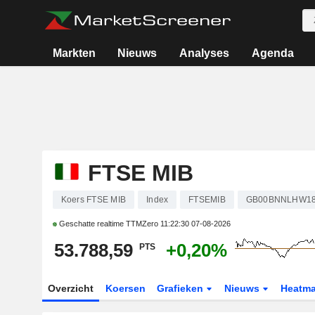
Markten
Nieuws
Analyses
Agenda
FTSE MIB
Koers FTSE MIB
Index
FTSEMIB
GB00BNNLHW1
Geschatte realtime TTMZero
11:22:30 07-08-2026
53.788,59
+0,20%
PTS
Overzicht
Koersen
Grafieken
Nieuws
Heatm