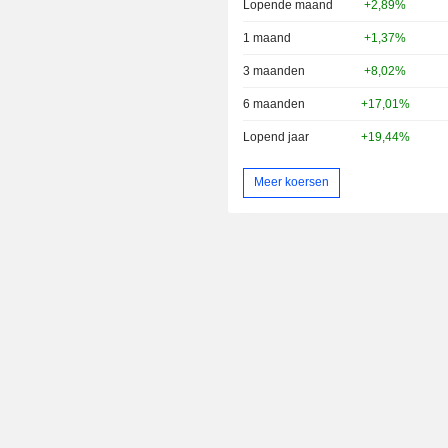
Lopende maand
+2,89%
1 maand
+1,37%
3 maanden
+8,02%
6 maanden
+17,01%
Lopend jaar
+19,44%
Meer koersen