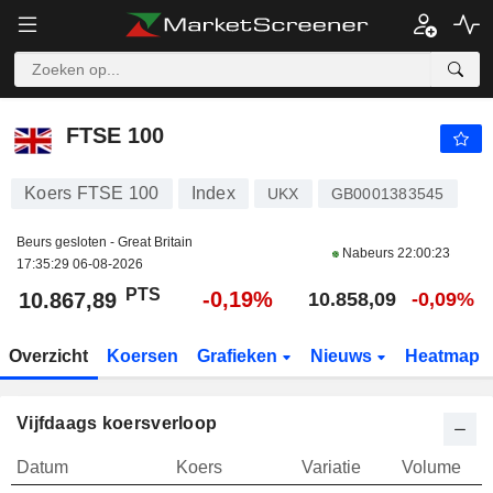
FTSE 100
10.867,89
PTS
-0,19%
FTSE 100
Koers FTSE 100
Index
UKX
GB0001383545
Beurs gesloten - Great Britain
Nabeurs
22:00:23
17:35:29 06-08-2026
PTS
-0,19%
10.867,89
10.858,09
-0,09%
Overzicht
Koersen
Grafieken
Nieuws
Heatmap
Vijfdaags koersverloop
Datum
Koers
Variatie
Volume