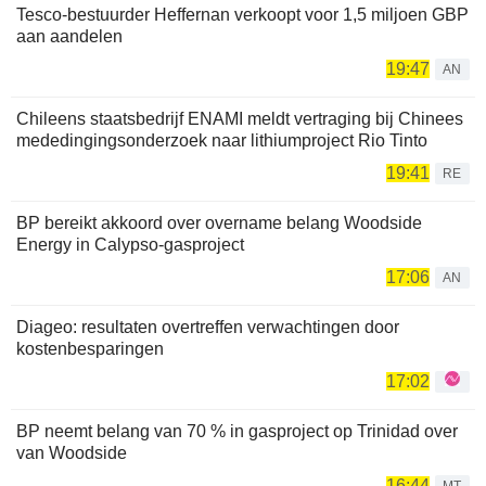
Tesco-bestuurder Heffernan verkoopt voor 1,5 miljoen GBP
aan aandelen
19:47
AN
Chileens staatsbedrijf ENAMI meldt vertraging bij Chinees
mededingingsonderzoek naar lithiumproject Rio Tinto
19:41
RE
BP bereikt akkoord over overname belang Woodside
Energy in Calypso-gasproject
17:06
AN
Diageo: resultaten overtreffen verwachtingen door
kostenbesparingen
17:02
BP neemt belang van 70 % in gasproject op Trinidad over
van Woodside
16:44
MT