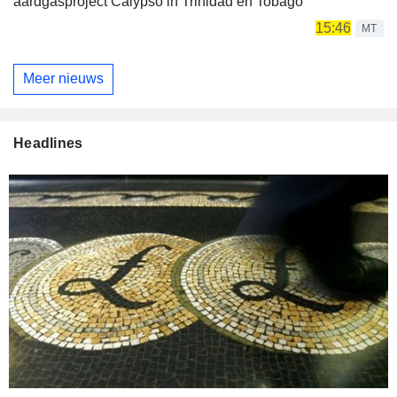
aardgasproject Calypso in Trinidad en Tobago
15:46
MT
Meer nieuws
Headlines