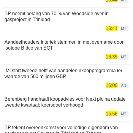
BP neemt belang van 70 % van Woodside over in
gasproject in Trinidad
16:41
MT
Aandeelhouders Intertek stemmen in met overname door
Isotope Bidco van EQT
16:35
MT
IMI start tweede helft van aandeleninkoopprogramma ter
waarde van 500 miljoen GBP
16:00
AN
Berenberg handhaaft koopadvies voor Next plc na update
tweede kwartaal; koersdoel verhoogd
15:56
MT
BP tekent overeenkomst voor volledige eigendom van