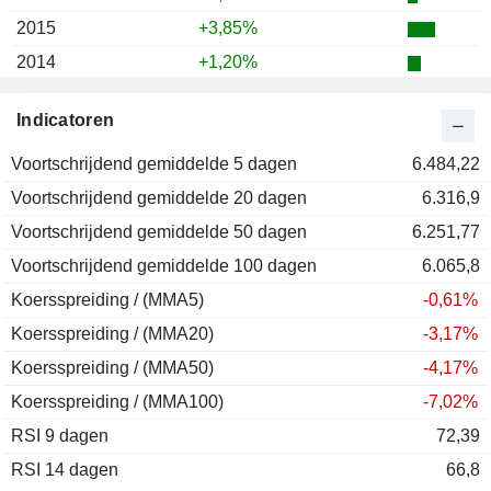
2015
+3,85%
2014
+1,20%
2013
+17,95%
Indicatoren
2012
+13,79%
Voortschrijdend gemiddelde 5 dagen
2011
-17,05%
6.484,22
Voortschrijdend gemiddelde 20 dagen
2010
-5,81%
6.316,9
Voortschrijdend gemiddelde 50 dagen
2009
+21,14%
6.251,77
Voortschrijdend gemiddelde 100 dagen
2008
-44,37%
6.065,8
Koersspreiding / (MMA5)
2007
+6,79%
-0,61%
Koersspreiding / (MMA20)
2006
+15,12%
-3,17%
Koersspreiding / (MMA50)
2005
+21,28%
-4,17%
Koersspreiding / (MMA100)
2004
+6,90%
-7,02%
RSI 9 dagen
2003
+15,68%
72,39
RSI 14 dagen
2002
-37,30%
66,8