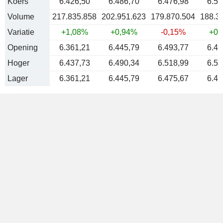
Koers
6.426,50
6.486,70
6.476,98
6.50
Volume
217.835.858
202.951.623
179.870.504
188.3
Variatie
+1,08%
+0,94%
-0,15%
+0,
Opening
6.361,21
6.445,79
6.493,77
6.48
Hoger
6.437,73
6.490,34
6.518,99
6.52
Lager
6.361,21
6.445,79
6.475,67
6.48