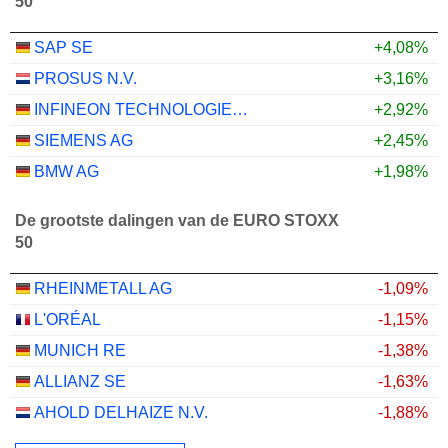
50
SAP SE
+4,08%
PROSUS N.V.
+3,16%
INFINEON TECHNOLOGIES AG
+2,92%
SIEMENS AG
+2,45%
BMW AG
+1,98%
De grootste dalingen van de EURO STOXX
50
RHEINMETALL AG
-1,09%
L'ORÉAL
-1,15%
MUNICH RE
-1,38%
ALLIANZ SE
-1,63%
AHOLD DELHAIZE N.V.
-1,88%