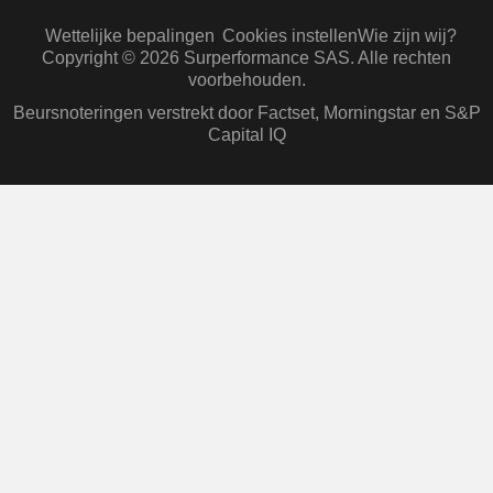
Wettelijke bepalingen
Cookies instellen
Wie zijn wij?
Copyright © 2026 Surperformance SAS. Alle rechten
voorbehouden.
Beursnoteringen verstrekt door Factset, Morningstar en S&P
Capital IQ