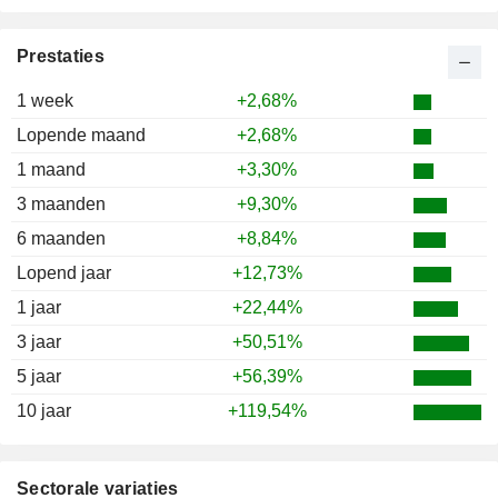
2001
-20,25%
2000
-2,69%
Prestaties
1999
+46,74%
1 week
+2,68%
1998
+32,00%
Lopende maand
+2,68%
1997
+36,84%
1 maand
+3,30%
1996
+22,80%
3 maanden
+9,30%
1995
+14,10%
6 maanden
+8,84%
1994
-7,87%
Lopend jaar
+12,73%
1993
+38,69%
1 jaar
+22,44%
1992
+3,35%
3 jaar
+50,51%
1991
+16,45%
5 jaar
+56,39%
1990
-21,83%
10 jaar
+119,54%
1989
+27,53%
1988
+32,90%
Sectorale variaties
1987
-28,05%