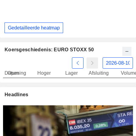
Gedetailleerde heatmap
Koersgeschiedenis: EURO STOXX 50
Datum
Opening
Hoger
Lager
Afsluiting
Volum
Headlines