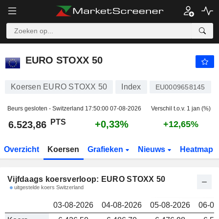
EURO STOXX 50
6.523,86
PTS
EURO STOXX 50
Koersen EURO STOXX 50
Index
EU0009658145
Beurs gesloten - Switzerland
17:50:00 07-08-2026
Verschil t.o.v. 1 jan (%)
PTS
+0,33%
6.523,86
+12,65%
Overzicht
Koersen
Grafieken
Nieuws
Heatmap
Vijfdaags koersverloop: EURO STOXX 50
uitgestelde koers Switzerland
03-08-2026
04-08-2026
05-08-2026
06-08