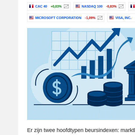
CAC 40
+0,03%
NASDAQ 100
-0,83%
MICROSOFT CORPORATION
-1,09%
VISA, INC.
Er zijn twee hoofdtypen beursindexen: markt