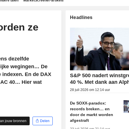
ndere talen
MarketScreener-artikels
Headlines
orden ze
ens dezelfde
gelijke wegingen… De
 indexen. En de DAX
S&P 500 nadert winstgr
CAC 40… Hier wat
40 %. Met dank aan Alp
28 juli 2026 om 12:14 uur
De SOXX-paradox:
records breken… en
door de markt worden
afgestraft
aan jouw bronnen
Delen