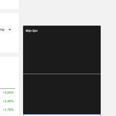
Mijn lijst
+3,05%
+2,48%
+1,79%