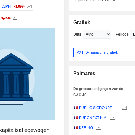
23 juli 2026 om 21:14 uur
LVMH
-1,09%
-0,28%
Grafiek
Duur
Periode
PX1: Dynamische grafiek
Palmares
De grootste stijgingen van de
CAC 40
PUBLICIS GROUPE S.A.
EURONEXT N.V.
KERING
kapitalisatiegewogen