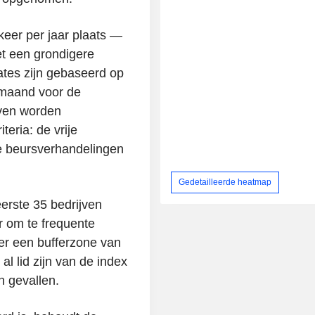
eer per jaar plaats —
t een grondigere
ates zijn gebaseerd op
 maand voor de
jven worden
eria: de vrije
de beursverhandelingen
Gedetailleerde heatmap
erste 35 bedrijven
 om te frequente
er een bufferzone van
al lid zijn van de index
n gevallen.