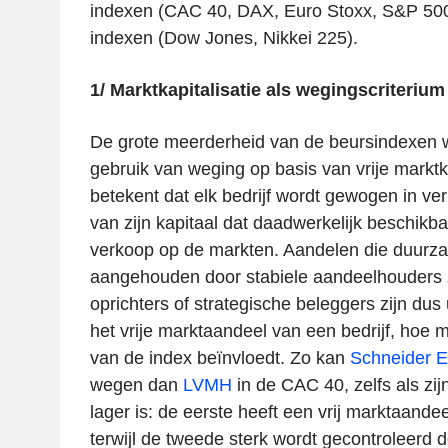
indexen (CAC 40, DAX, Euro Stoxx, S&P 500
indexen (Dow Jones, Nikkei 225).
1/ Marktkapitalisatie als wegingscriterium
De grote meerderheid van de beursindexen 
gebruik van weging op basis van vrije marktkap
betekent dat elk bedrijf wordt gewogen in ver
van zijn kapitaal dat daadwerkelijk beschikb
verkoop op de markten. Aandelen die duur
aangehouden door stabiele aandeelhouders z
oprichters of strategische beleggers zijn dus
het vrije marktaandeel van een bedrijf, hoe m
van de index beïnvloedt. Zo kan
Schneider El
wegen dan
LVMH
in de CAC 40, zelfs als zijn
lager is: de eerste heeft een vrij marktaand
terwijl de tweede sterk wordt gecontroleerd d