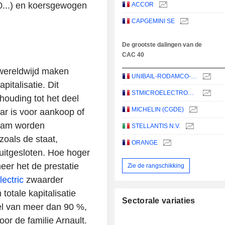
...) en koersgewogen
ACCOR
CAPGEMINI SE
De grootste dalingen van de
CAC 40
wereldwijd maken
UNIBAIL-RODAMCO-WESTFIELD SE
italisatie. Dit
STMICROELECTRONICS N.V.
houding tot het deel
MICHELIN (CGDE)
aar is voor aankoop of
zaam worden
STELLANTIS N.V.
oals de staat,
ORANGE
 uitgesloten. Hoe hoger
eer het de prestatie
Zie de rangschikking
ectric
zwaarder
 totale kapitalisatie
Sectorale variaties
eel van meer dan 90 %,
oor de familie Arnault.