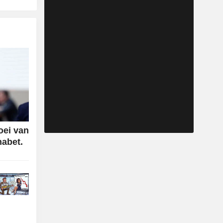
oei van
habet.