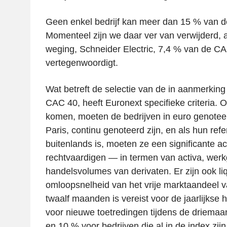
Geen enkel bedrijf kan meer dan 15 % van d
Momenteel zijn we daar ver van verwijderd, 
weging, Schneider Electric, 7,4 % van de C
vertegenwoordigt.
Wat betreft de selectie van de in aanmerking
CAC 40, heeft Euronext specifieke criteria. 
komen, moeten de bedrijven in euro genotee
Paris, continu genoteerd zijn, en als hun ref
buitenlands is, moeten ze een significante acti
rechtvaardigen — in termen van activa, werk
handelsvolumes van derivaten. Er zijn ook liq
omloopsnelheid van het vrije marktaandeel 
twaalf maanden is vereist voor de jaarlijkse
voor nieuwe toetredingen tijdens de driemaan
en 10 % voor bedrijven die al in de index zi