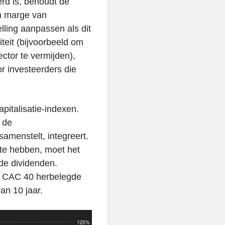
erd is, behoudt de
n marge van
elling aanpassen als dit
iteit (bijvoorbeeld om
tor te vermijden),
oor investeerders die
apitalisatie-indexen.
 de
samenstelt, integreert.
 te hebben, moet het
e dividenden.
e CAC 40 herbelegde
an 10 jaar.