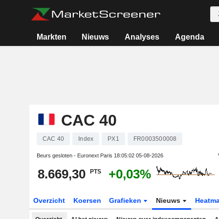
Markten
Nieuws
Analyses
Agenda
CAC 40
CAC 40
Index
PX1
FR0003500008
Beurs gesloten - Euronext Paris
18:05:02 05-08-2026
8.669,30
+0,03%
PTS
Overzicht
Koersen
Grafieken
Nieuws
Heatm