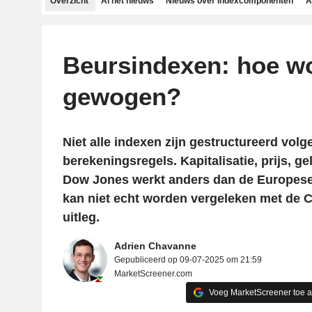
Overzicht
Al het nieuws
Nieuws over indexcomponenten
A
Beursindexen: hoe w
gewogen?
Niet alle indexen zijn gestructureerd volg
berekeningsregels. Kapitalisatie, prijs, 
Dow Jones werkt anders dan de Europese
kan niet echt worden vergeleken met de 
uitleg.
Adrien Chavanne
Gepubliceerd op 09-07-2025 om 21:59
MarketScreener.com
Voeg MarketScreener toe 