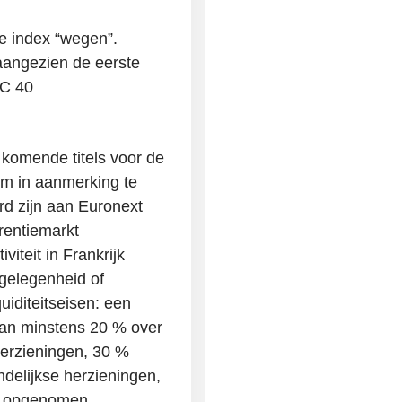
e index “wegen”.
aangezien de eerste
AC 40
 komende titels voor de
Om in aanmerking te
rd zijn aan Euronext
erentiemarkt
viteit in Frankrijk
gelegenheid of
uiditeitseisen: een
van minstens 20 % over
 herzieningen, 30 %
delijkse herzieningen,
jn opgenomen.