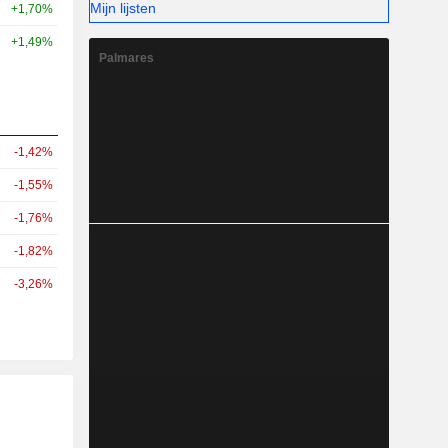
Mijn lijsten
+1,70%
+1,49%
Palmares
-1,42%
-1,55%
-1,76%
-1,82%
-3,26%