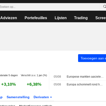
Adviezen
Portefeuilles
Lijsten
Trading
Scree
Toevoegen aan ee
Variatie 5 dagen
Verschil t.o.v. 1 jan (%)
05/08
Europese markten aarzelen, CAC 40 blijft records breken
+3,10%
+6,38%
05/08
Europa schommelt rond het evenwicht
ap
Samenstelling
Derivaten