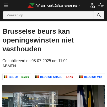
Brusselse beurs kan
openingswinsten niet
vasthouden
Gepubliceerd op 08-07-2025 om 11:02
ABMFN
BEL 20
+0,30%
BELGIUM SMALL
-1,47%
BELGIUM MID
+