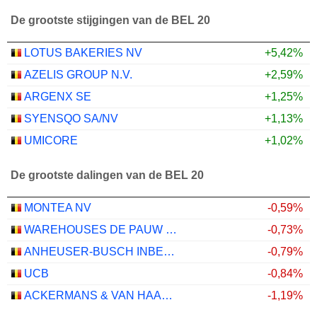
De grootste stijgingen van de BEL 20
LOTUS BAKERIES NV
+5,42%
AZELIS GROUP N.V.
+2,59%
ARGENX SE
+1,25%
SYENSQO SA/NV
+1,13%
UMICORE
+1,02%
De grootste dalingen van de BEL 20
MONTEA NV
-0,59%
WAREHOUSES DE PAUW SA
-0,73%
ANHEUSER-BUSCH INBEV SA/NV
-0,79%
UCB
-0,84%
ACKERMANS & VAN HAAREN NV
-1,19%