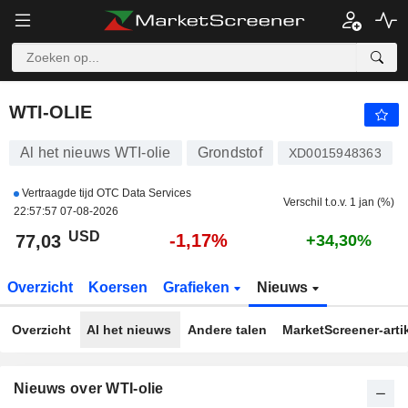
WTI-OLIE
77,03
$
-1,17%
WTI-OLIE
Al het nieuws WTI-olie
Grondstof
XD0015948363
Vertraagde tijd OTC Data Services
Verschil t.o.v. 1 jan (%)
22:57:57 07-08-2026
USD
-1,17%
77,03
+34,30%
Overzicht
Koersen
Grafieken
Nieuws
Overzicht
Al het nieuws
Andere talen
MarketScreener-arti
Nieuws over WTI-olie