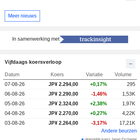
Meer nieuws
In samenwerking met
Vijfdaags koersverloop
Datum
Koers
Variatie
Volume
07-08-26
JP¥
2.294,00
+0,17%
295
06-08-26
JP¥ 2.290,00
-1,46%
1,53K
05-08-26
JP¥ 2.324,00
+2,38%
1,97K
04-08-26
JP¥ 2.270,00
+0,27%
4,22K
03-08-26
JP¥ 2.264,00
-3,17%
17,21K
Andere beurzen
uitgestelde koers Japan Exchange