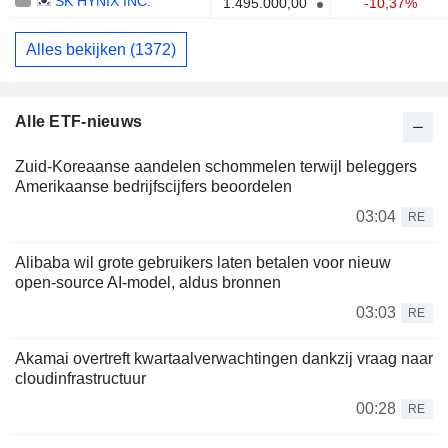
SK HYNIX INC.
1.495.000,00
-10,37%
Alles bekijken (1372)
Alle ETF-nieuws
Zuid-Koreaanse aandelen schommelen terwijl beleggers
Amerikaanse bedrijfscijfers beoordelen
03:04
RE
Alibaba wil grote gebruikers laten betalen voor nieuw
open-source AI-model, aldus bronnen
03:03
RE
Akamai overtreft kwartaalverwachtingen dankzij vraag naar
cloudinfrastructuur
00:28
RE