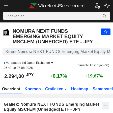
NOMURA NEXT FUNDS EMERGING MARKET EQUITY MSCI-EM (UNHEDGED) ETF - JPY
2.294,00
¥
+0,17%
NOMURA NEXT FUNDS
EMERGING MARKET EQUITY
MSCI-EM (UNHEDGED) ETF - JPY
Koers Nomura NEXT FUNDS Emerging Market Equity MS
Vertraagde tijd
Japan Exchange
Verschil t.o.v. 1 jan (%)
05:43:10 07-08-2026
JPY
+0,17%
2.294,00
+19,67%
Overzicht
Koersen
Grafieken
Heatmap
Samenstel
Grafiek: Nomura NEXT FUNDS Emerging Market
Equity MSCI-EM (Unhedged) ETF - JPY