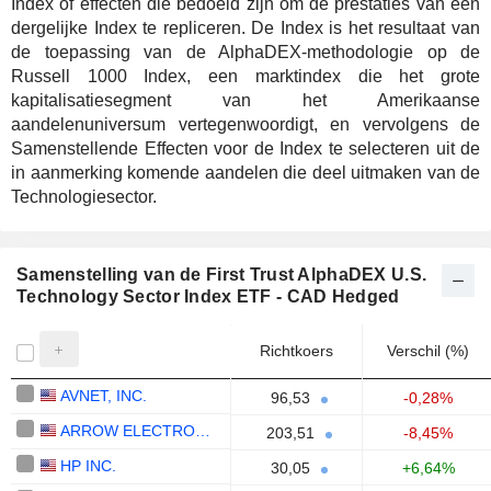
Index of effecten die bedoeld zijn om de prestaties van een
dergelijke Index te repliceren. De Index is het resultaat van
de toepassing van de AlphaDEX-methodologie op de
Russell 1000 Index, een marktindex die het grote
kapitalisatiesegment van het Amerikaanse
aandelenuniversum vertegenwoordigt, en vervolgens de
Samenstellende Effecten voor de Index te selecteren uit de
in aanmerking komende aandelen die deel uitmaken van de
Technologiesector.
Samenstelling van de First Trust AlphaDEX U.S.
Technology Sector Index ETF - CAD Hedged
Richtkoers
Verschil (%)
AVNET, INC.
96,53
-0,28%
ARROW ELECTRONICS, INC.
203,51
-8,45%
HP INC.
30,05
+6,64%