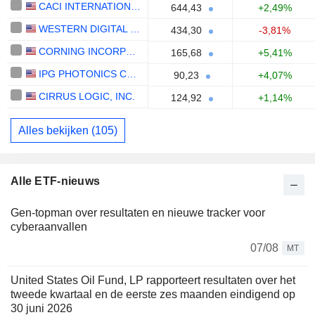
CACI INTERNATIONAL INC
644,43
+2,49%
WESTERN DIGITAL CORPORATION
434,30
-3,81%
CORNING INCORPORATED
165,68
+5,41%
IPG PHOTONICS CORPORATION
90,23
+4,07%
CIRRUS LOGIC, INC.
124,92
+1,14%
Alles bekijken (105)
Alle ETF-nieuws
Gen-topman over resultaten en nieuwe tracker voor
cyberaanvallen
07/08
MT
United States Oil Fund, LP rapporteert resultaten over het
tweede kwartaal en de eerste zes maanden eindigend op
30 juni 2026