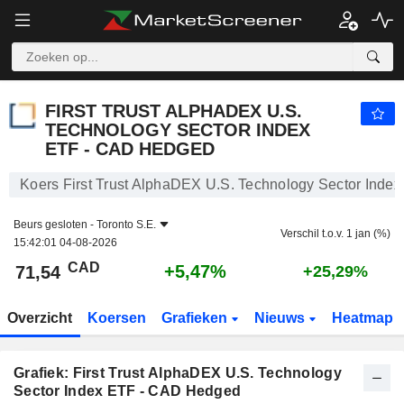
FIRST TRUST ALPHADEX U.S. TECHNOLOGY SECTOR INDEX ETF - CAD HEDGED
71,54
$
+5,47%
FIRST TRUST ALPHADEX U.S.
TECHNOLOGY SECTOR INDEX
ETF - CAD HEDGED
Koers First Trust AlphaDEX U.S. Technology Sector Ind
Beurs gesloten -
Toronto S.E.
Verschil t.o.v. 1 jan (%)
15:42:01 04-08-2026
CAD
+5,47%
71,54
+25,29%
Overzicht
Koersen
Grafieken
Nieuws
Heatmap
Grafiek: First Trust AlphaDEX U.S. Technology
Sector Index ETF - CAD Hedged