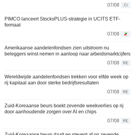
07/08
CI
PIMCO lanceert StocksPLUS-strategie in UCITS ETF-
formaat
07/08
Amerikaanse aandelenfondsen zien uitstroom nu
beleggers winst nemen in aanloop naar arbeidsmarktcijfers
07/08
RE
Wereldwijde aandelenfondsen trekken voor elfde week op
rij kapitaal aan door sterke bedrijfsresultaten
07/08
RE
Zuid-Koreaanse beurs boekt zevende weekverlies op rij
door aanhoudende zorgen over AI en chips
07/08
RE
Zuid-Koreaanse beurs daalt en stevent af op zevende