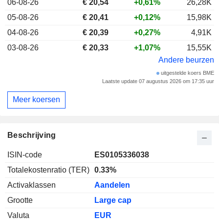
06-08-26
€ 20,54
+0,61%
26,28K
05-08-26
€ 20,41
+0,12%
15,98K
04-08-26
€ 20,39
+0,27%
4,91K
03-08-26
€ 20,33
+1,07%
15,55K
Andere beurzen
uitgestelde koers BME
Laatste update 07 augustus 2026 om 17:35 uur
Meer koersen
Beschrijving
ISIN-code
ES0105336038
Totalekostenratio (TER)
0.33%
Activaklassen
Aandelen
Grootte
Large cap
Valuta
EUR