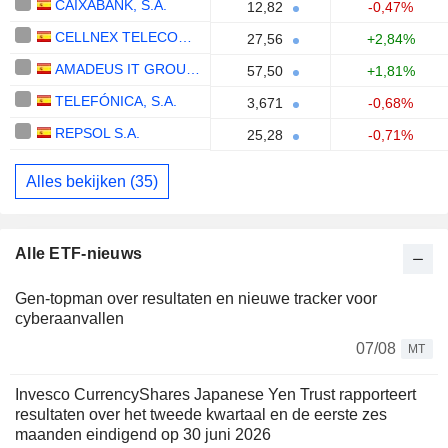
CAIXABANK, S.A.
12,82
-0,47%
CELLNEX TELECOM, S.A.
27,56
+2,84%
AMADEUS IT GROUP, S.A.
57,50
+1,81%
TELEFÓNICA, S.A.
3,671
-0,68%
REPSOL S.A.
25,28
-0,71%
Alles bekijken (35)
Alle ETF-nieuws
Gen-topman over resultaten en nieuwe tracker voor
cyberaanvallen
07/08
MT
Invesco CurrencyShares Japanese Yen Trust rapporteert
resultaten over het tweede kwartaal en de eerste zes
maanden eindigend op 30 juni 2026