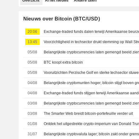
Overzicht
Al het nieuws
Andere talen
Nieuws over Bitcoin (BTC/USD)
20:06
13:45
05/08
05/08
BTC koopt extra bitcoin
05/08
04/08
Belangrijkste cryptomunten hoger; bitcoin stijgt boven g
04/08
03/08
03/08
The Smarter Web breidt bitcoin-portefeuille verder uit
01/08
Ontdek het uitgestrekte crypto-imperium van Donald Tr
31/07
Belangrijkste cryptovaluta lager; bitcoin zakt onder gren