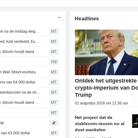
Headlines
Exchange-traded funds dalen terwijl Amerikaanse beurzen na de middag wegzakken
MT
Voorzichtigheid in techsector drukt stemming op Wall Street; Azië verdeeld, Europa in de plus
MT
Belangrijkste cryptocurrencies laten gemengd beeld zien; bitcoin houdt stand boven 64.000 dollar
MT
FW
Vooruitzichten Perzische Golf en sterke techsector stuwen Wall Street voorbeurs; Azië hoger, Europa onveranderd
MT
Ontdek het uitgestrekte
rens van 64.000 dollar
MT
crypto-imperium van D
Exchange-traded funds stijgen terwijl Amerikaanse aandelenbeurzen na de middag winst boeken
MT
Trump
Belangrijkste cryptocurrencies laten gemengd beeld zien; bitcoin houdt stand boven 63.000 dollar
MT
01 augustus 2026 om 12:36 uur
MT
Het project dat de
ump
stablecoin-reuzen nu al
doet wankelen
s van 63.000 dollar
MT