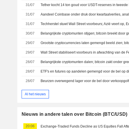
31/07
Tether kocht 14 ton goud voor USDT-reserves in tweede 
31/07
31/07
Techherstel stuwt Wall Street voorbeurs; Azië veert op, 
30/07
Belangrijkste cryptomunten stijgen; bitcoin breekt door 
29/07
29/07
28/07
Belangrijkste cryptomunten dalen; bitcoin zakt onder gre
28/07
28/07
Al het nieuws
Nieuws in andere talen over Bitcoin (BTC/USD)
20:06
Exchange-Traded Funds Decline as US Equities Fall Aft