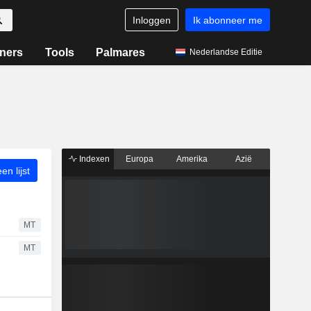
Inloggen
Ik abonneer me
ners
Tools
Palmares
Nederlandse Editie
Indexen
Europa
Amerika
Azië
n lijst
MT
MT