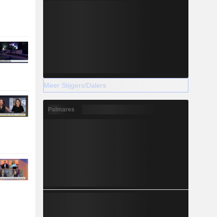
Meer Stijgers/Dalers
Palmares