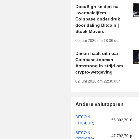
DocuSign keldert na
kwartaalcijfers;
Coinbase onder druk
door daling Bitcoin |
Stock Movers
05 juni 2026 om 18:36 uur
Dimon haalt uit naar
Coinbase-topman
Armstrong in strijd om
crypto-wetgeving
02 juni 2026 om 22:30 uur
Andere valutaparen
BITCOIN
55.802,70
€
(BTC/EUR)
BITCOIN
47.792,70
p