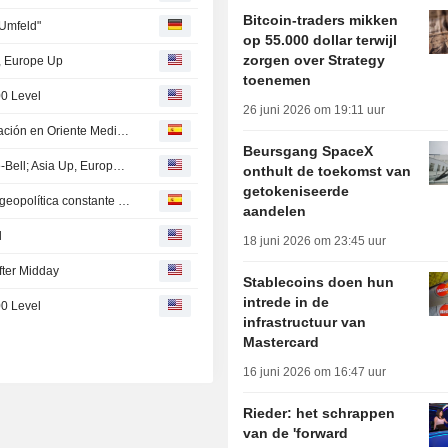
Bitcoin-traders mikken
Umfeld"
op 55.000 dollar terwijl
zorgen over Strategy
d, Europe Up
toenemen
00 Level
26 juni 2026 om 19:11 uur
El bitcoin cae en medio de la incertidumbre sobre la situación en Oriente Medio -- Market Talk
Beursgang SpaceX
Persian Gulf Outlook, Tech Strength Hoist Wall Street Pre-Bell; Asia Up, Europe Flat
onthult de toekomst van
getokeniseerde
El bitcoin cotiza con una leve baja ante la incertidumbre geopolítica constante -- Market Talk
aandelen
l
18 juni 2026 om 23:45 uur
fter Midday
Stablecoins doen hun
intrede in de
00 Level
infrastructuur van
Mastercard
16 juni 2026 om 16:47 uur
Rieder: het schrappen
van de 'forward