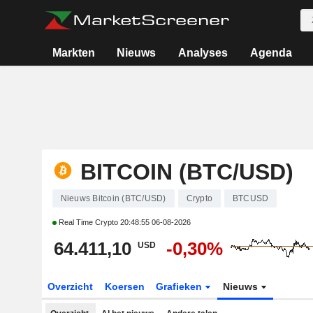
Markten
Nieuws
Analyses
Agenda
BITCOIN (BTC/USD)
Nieuws Bitcoin (BTC/USD)
Crypto
BTCUSD
Real Time Crypto
20:48:55 06-08-2026
64.411,10
-0,30%
USD
Overzicht
Koersen
Grafieken
Nieuws