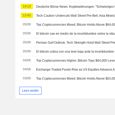
14:15
Deutsche Börse-News: Kryptowährungen: "Schwieriges 
13:45
Tech Caution Undercuts Wall Street Pre-Bell; Asia Mixe
05/08
Top Cryptocurrencies Mixed; Bitcoin Holds Above $64,0
05/08
05/08
05/08
04/08
Top Cryptocurrencies Higher; Bitcoin Tops $64,000 Leve
04/08
Exchange-Traded Funds Rise as US Equities Advance A
03/08
Top Cryptocurrencies Mixed; Bitcoin Holds Above $63,0
Lees verder