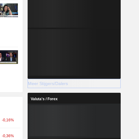
Meer Stijgers/Dalers
Valuta's / Forex
-0,16%
-0,36%