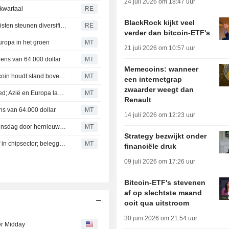
24 juli 2026 om 18:47 uur
kwartaal
RE
BlackRock kijkt veel
Aandeel Coinbase onder druk door kwartaalverlies, analisten steunen diversificatiestrategie
RE
verder dan bitcoin-ETF's
Europa in het groen
MT
21 juli 2026 om 10:57 uur
grens van 64.000 dollar
MT
Memecoins: wanneer
Grootste cryptocurrencies laten gemengd beeld zien; bitcoin houdt stand boven 63.000 dollar
MT
een internetgrap
zwaarder weegt dan
Wall Street stabiliseert voorbeurs in afwachting van de Fed; Azië en Europa lager
MT
Renault
ns van 64.000 dollar
MT
14 juli 2026 om 12:23 uur
ETF's en futures op aandelen gemengd voor de bel op dinsdag door hernieuwde druk op halfgeleidersector
MT
Strategy bezwijkt onder
Beurzen overwegend lager voor de bel door verkoopgolf in chipsector; beleggers wachten op meer cijfers
MT
financiële druk
09 juli 2026 om 17:26 uur
Bitcoin-ETF's stevenen
af op slechtste maand
ooit qua uitstroom
30 juni 2026 om 21:54 uur
er Midday