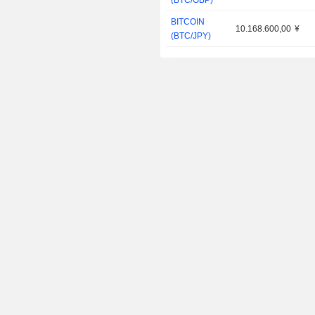
(BTC/GBP)
BITCOIN
10.168.600,00
¥
(BTC/JPY)