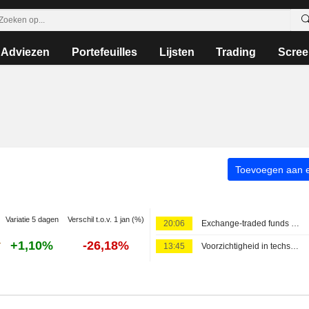
Adviezen
Portefeuilles
Lijsten
Trading
Scree
Toevoegen aan ee
Variatie 5 dagen
Verschil t.o.v. 1 jan (%)
20:06
Exchange-traded funds dalen terwijl Amerikaanse beurzen na de middag wegzakken
+1,10%
-26,18%
13:45
Voorzichtigheid in techsector drukt stemming op Wall Street; Azië verdeeld, Europa in de plus