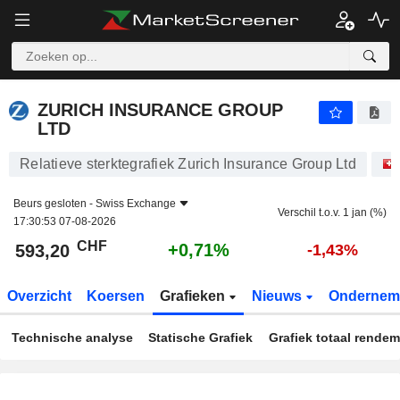
ZURICH INSURANCE GROUP LTD
593,20
CHF
+0,71%
ZURICH INSURANCE GROUP
LTD
Relatieve sterktegrafiek Zurich Insurance Group Ltd
Beurs gesloten -
Swiss Exchange
Verschil t.o.v. 1 jan (%)
17:30:53 07-08-2026
CHF
+0,71%
593,20
-1,43%
Overzicht
Koersen
Grafieken
Nieuws
Ondernem
Technische analyse
Statische Grafiek
Grafiek totaal rende