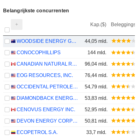
Belangrijkste concurrenten
Kap.($)
Beleggings
WOODSIDE ENERGY GROUP LTD
44,05 mld.
CONOCOPHILLIPS
144 mld.
CANADIAN NATURAL RESOURCES LIMITED
96,04 mld.
EOG RESOURCES, INC.
76,44 mld.
OCCIDENTAL PETROLEUM CORPORATION
54,79 mld.
DIAMONDBACK ENERGY, INC.
53,83 mld.
CENOVUS ENERGY INC.
52,95 mld.
DEVON ENERGY CORPORATION
50,81 mld.
ECOPETROL S.A.
33,7 mld.