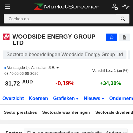
WOODSIDE ENERGY GROUP LTD
31,72
$
-0,19%
WOODSIDE ENERGY GROUP
LTD
Sectorale beoordelingen Woodside Energy Group Ltd
Vertraagde tijd
Australian S.E.
Verschil t.o.v. 1 jan (%)
03:40:05 06-08-2026
AUD
-0,19%
31,72
+34,38%
Overzicht
Koersen
Grafieken
Nieuws
Ondernem
Sectorprestaties
Sectorale waarderingen
Sectorale dividen