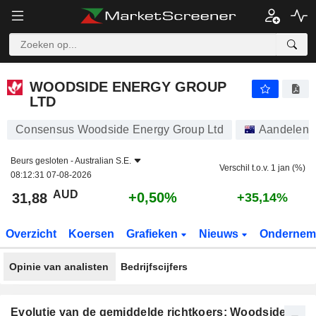
WOODSIDE ENERGY GROUP LTD
31,88
$
+0,50%
WOODSIDE ENERGY GROUP
LTD
Consensus Woodside Energy Group Ltd
Aandelen
Beurs gesloten -
Australian S.E.
Verschil t.o.v. 1 jan (%)
08:12:31 07-08-2026
AUD
+0,50%
31,88
+35,14%
Overzicht
Koersen
Grafieken
Nieuws
Ondernem
Opinie van analisten
Bedrijfscijfers
Evolutie van de gemiddelde richtkoers: Woodside