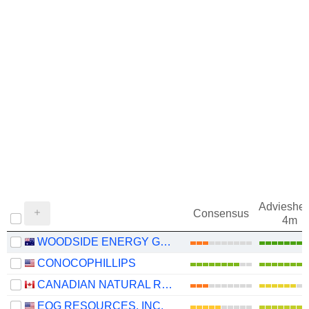
Adviesher
Consensus
4m
WOODSIDE ENERGY GROUP LTD
CONOCOPHILLIPS
CANADIAN NATURAL RESOURCES LIMITED
EOG RESOURCES, INC.