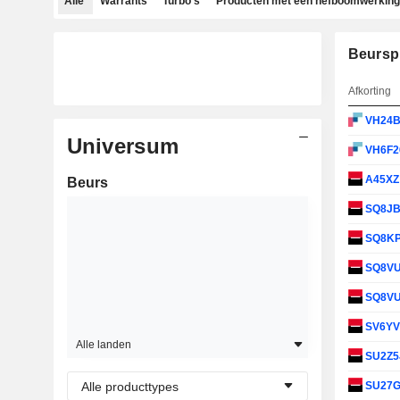
Alle
Warrants
Turbo's
Producten met een hefboomwerking
Beursp
Afkorting
VH24
Universum
VH6F2
A45X
Beurs
SQ8J
SQ8K
SQ8V
SQ8V
SV6Y
Alle landen
SU2Z5
Alle producttypes
SU27