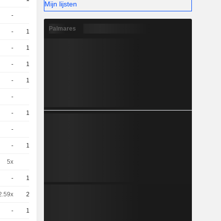
Mijn lijsten
-
1
68,78
EUR
Palmares
-
10
3,740
EUR
-
10
3,930
EUR
-
10
2,770
EUR
-
10
2,940
EUR
-
5
4,640
EUR
-
10
4,270
EUR
-
5
3,660
EUR
-
10
3,580
EUR
5x
1
0,5100
EUR
-
10
3,140
EUR
2.59x
20
1,355
EUR
-
10
3,220
EUR