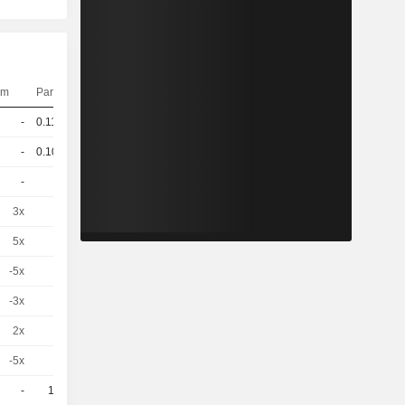
om
Pariteit
Koers
-
0.114
62,24
EUR
-
0.105
67,52
EUR
-
2
12,28
EUR
3x
1
1,200
EUR
5x
1
0,0550
EUR
-5x
1
1,200
EUR
-3x
1
5,980
EUR
2x
1
2,860
EUR
-5x
1
6,190
EUR
-
10
3,830
EUR