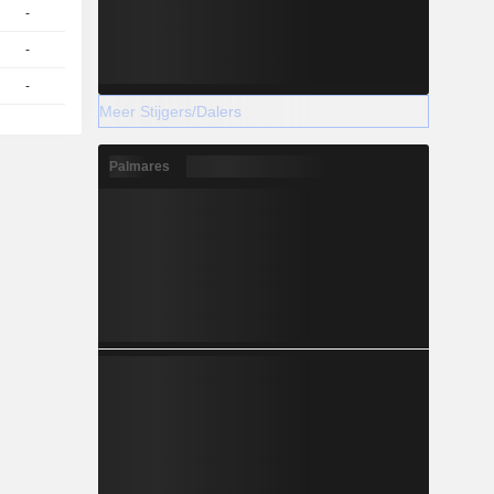
-
1
94,18
EUR
-
5
4,490
EUR
-
5
4,370
EUR
Meer Stijgers/Dalers
Palmares