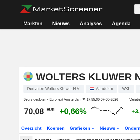
Markten
Nieuws
Analyses
Agenda
WOLTERS KLUWER N
Derivaten Wolters Kluwer N.V.
Aandelen
WKL
Beurs gesloten -
Euronext Amsterdam
17:55:00 07-08-2026
Variati
70,08
+0,66%
EUR
+3
Overzicht
Koersen
Grafieken
Nieuws
Onder