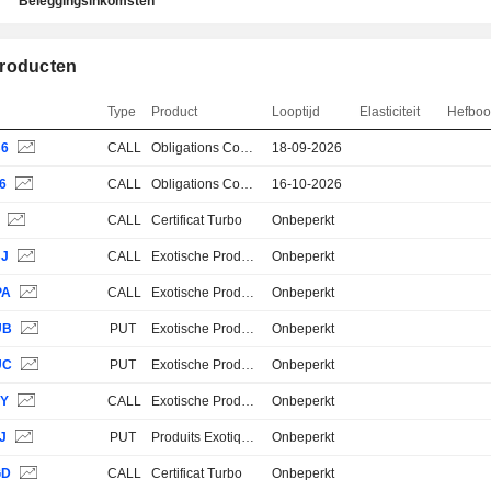
Beleggingsinkomsten
roducten
Type
Product
Looptijd
Elasticiteit
Hefbo
B6
CALL
Obligations Convertibles
18-09-2026
6
CALL
Obligations Convertibles
16-10-2026
Z
CALL
Certificat Turbo
Onbeperkt
BJ
CALL
Exotische Produkte
Onbeperkt
PA
CALL
Exotische Produkte
Onbeperkt
UB
PUT
Exotische Produkte
Onbeperkt
UC
PUT
Exotische Produkte
Onbeperkt
VY
CALL
Exotische Produkte
Onbeperkt
J
PUT
Produits Exotiques
Onbeperkt
GD
CALL
Certificat Turbo
Onbeperkt