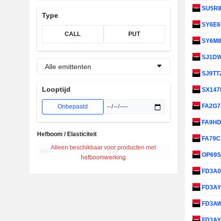
SU5R
Type
SY6E6
CALL
PUT
SY6M
SJ1D
Alle emittenten
SJ9TT
Looptijd
SX14
FA2G
Onbepaald
FA9H
Hefboom / Elasticiteit
FA79
Alleen beschikbaar voor producten met
OP69
hefboomwerking
FD3A
FD3A
FD3A
FD3A