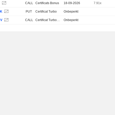
S
CALL
Certificats Bonus
18-09-2026
7.91x
TK
PUT
Certificat Turbo
Onbeperkt
UV
CALL
Certificat Turbo Stop Loss
Onbeperkt