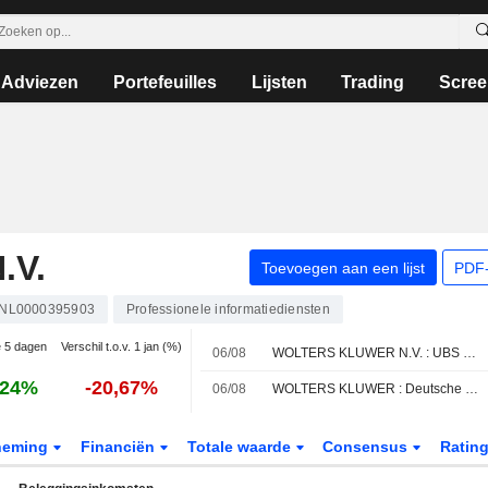
Adviezen
Portefeuilles
Lijsten
Trading
Scree
.V.
Toevoegen aan een lijst
PDF-
NL0000395903
Professionele informatiediensten
e 5 dagen
Verschil t.o.v. 1 jan (%)
06/08
WOLTERS KLUWER N.V. : UBS herhaalt het Neutraal advies
,24%
-20,67%
06/08
WOLTERS KLUWER : Deutsche Bank herhaalt koopadvies
neming
Financiën
Totale waarde
Consensus
Ratin