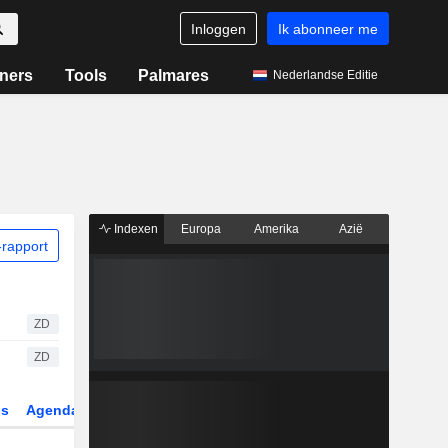
Inloggen
Ik abonneer me
ners
Tools
Palmares
Nederlandse Editie
Indexen
Europa
Amerika
Azië
rapport
ZD
ZD
gs
Agenda
Sector
Derivaten
ETF's