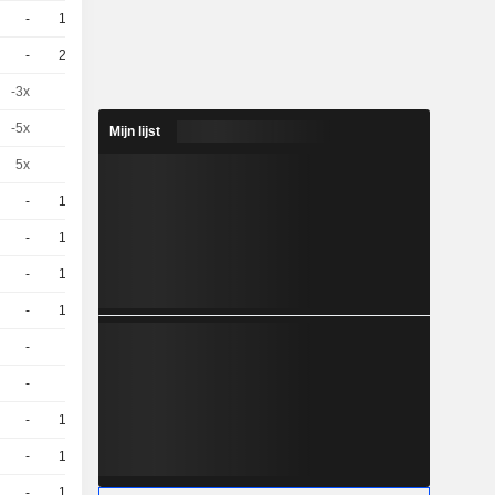
-
10
11,43
EUR
-
20
5,890
EUR
-3x
1
24,14
EUR
-5x
1
27,71
EUR
Mijn lijst
5x
1
0,009000
EUR
-
10
9,520
EUR
-
10
7,690
EUR
-
10
5,710
EUR
-
10
6,990
EUR
-
1
69,01
EUR
-
5
3,990
EUR
-
10
4,130
EUR
-
10
3,780
EUR
-
10
3,440
EUR