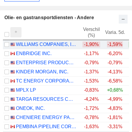
Olie- en gastransportdiensten - Andere
Verschil
Varia. 5d.
V
(%)
WILLIAMS COMPANIES, INC.
-1,90%
-1,59%
+
ENBRIDGE INC.
-1,17%
-6,20%
+
ENTERPRISE PRODUCTS PARTNERS L.P.
-0,79%
-0,79%
+
KINDER MORGAN, INC.
-1,37%
-4,13%
+
TC ENERGY CORPORATION
-1,53%
-6,58%
+
MPLX LP
-0,83%
+0,68%
+
TARGA RESOURCES CORP.
-4,24%
-4,99%
+
ONEOK, INC.
-1,72%
-4,83%
+
CHENIERE ENERGY PARTNERS, L.P.
-0,78%
-1,81%
+
PEMBINA PIPELINE CORPORATION
-1,63%
-3,31%
+