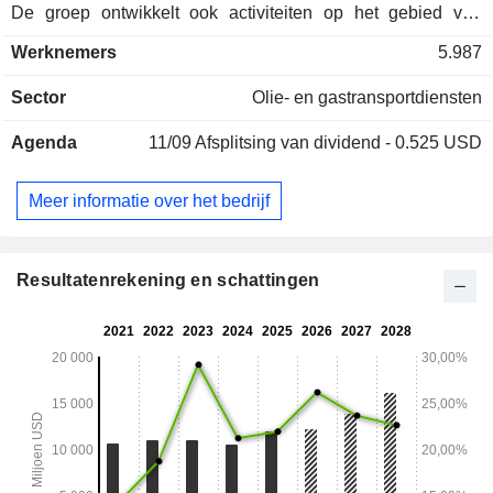
De groep ontwikkelt ook activiteiten op het gebied van
gasverwerking en -vergassing; - verkoop van aardgas en
Werknemers
5.987
LNG (15,5%); - overige activiteiten (3,8%). De volledige
netto-omzet wordt gerealiseerd in de Verenigde Staten.
Sector
Olie- en gastransportdiensten
Agenda
11/09
Afsplitsing van dividend - 0.525 USD
Meer informatie over het bedrijf
Resultatenrekening en schattingen