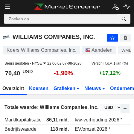
WILLIAMS COMPANIES, INC.
70,40
$
-1,90%
WILLIAMS COMPANIES, INC.
Koers Williams Companies, Inc.
Aandelen
WMB
Beurs gesloten -
NYSE
22:00:02 07-08-2026
Verschil t.o.v. 1 jan (%)
USD
-1,90%
70,40
+17,12%
Overzicht
Koersen
Grafieken
Nieuws
Ondernem
Totale waarde: Williams Companies, Inc.
Marktkapitalisatie
86,11 mld.
k/w-verhouding 2026 *
Bedrijfswaarde
118 mld.
EV/omzet 2026 *