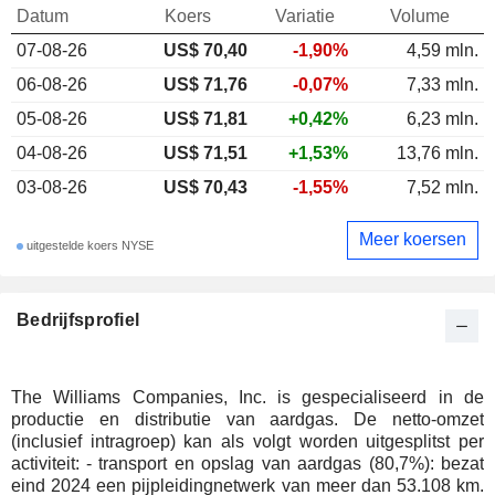
Datum
Koers
Variatie
Volume
07-08-26
US$ 70,40
-1,90%
4,59 mln.
06-08-26
US$ 71,76
-0,07%
7,33 mln.
05-08-26
US$ 71,81
+0,42%
6,23 mln.
04-08-26
US$ 71,51
+1,53%
13,76 mln.
03-08-26
US$ 70,43
-1,55%
7,52 mln.
Meer koersen
uitgestelde koers NYSE
Bedrijfsprofiel
The Williams Companies, Inc. is gespecialiseerd in de
productie en distributie van aardgas. De netto-omzet
(inclusief intragroep) kan als volgt worden uitgesplitst per
activiteit: - transport en opslag van aardgas (80,7%): bezat
eind 2024 een pijpleidingnetwerk van meer dan 53.108 km.