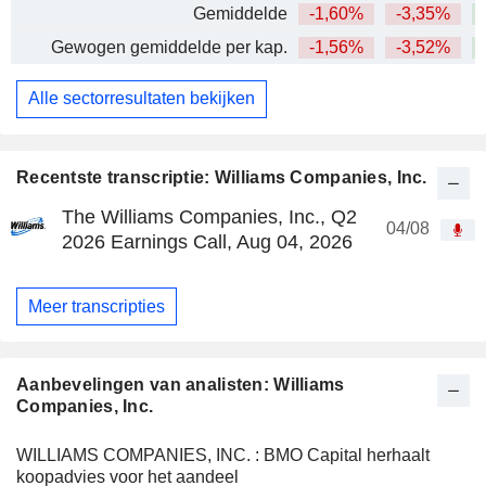
Gemiddelde
-1,60%
-3,35%
+
Gewogen gemiddelde per kap.
-1,56%
-3,52%
+
Alle sectorresultaten bekijken
Recentste transcriptie: Williams Companies, Inc.
The Williams Companies, Inc., Q2
04/08
2026 Earnings Call, Aug 04, 2026
Meer transcripties
Aanbevelingen van analisten: Williams
Companies, Inc.
WILLIAMS COMPANIES, INC. : BMO Capital herhaalt
koopadvies voor het aandeel