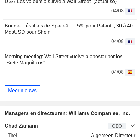
USA-Les valeurs à suivre à Wall Street- (actualisé)
04/08
Bourse : résultats de SpaceX, +15% pour Palantir, 30 à 40
MdsUSD pour Shein
04/08
Morning meeting: Wall Street vuelve a apostar por los
"Siete Magníficos"
04/08
Meer nieuws
Managers en directeuren: Williams Companies, Inc.
Bedrijfsleider
Titel
Leeftijd
Van
Chad Zamarin
CEO
Algemeen Directeur