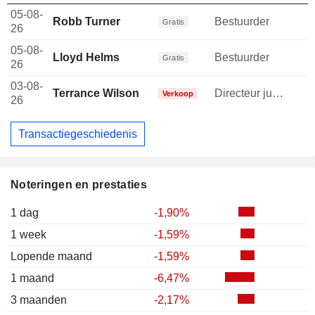
05-08-
Robb Turner
Bestuurder
Gratis
26
05-08-
Lloyd Helms
Bestuurder
Gratis
26
03-08-
Terrance Wilson
Directeur juridische afdeling
-
Verkoop
26
Transactiegeschiedenis
Noteringen en prestaties
1 dag
-1,90%
1 week
-1,59%
Lopende maand
-1,59%
1 maand
-6,47%
3 maanden
-2,17%