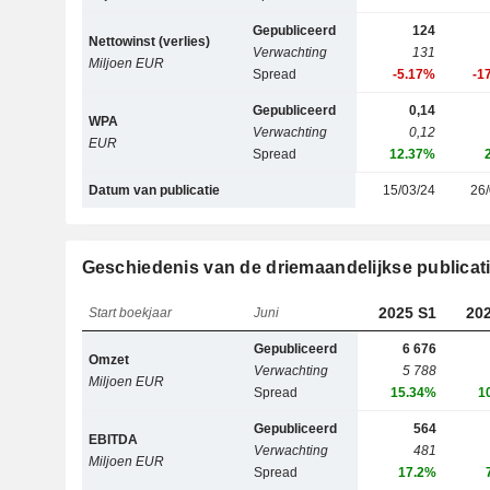
Gepubliceerd
124
Nettowinst (verlies)
Verwachting
131
Miljoen EUR
Spread
-5.17%
-1
Gepubliceerd
0,14
WPA
Verwachting
0,12
EUR
Spread
12.37%
Datum van publicatie
15/03/24
26/
Geschiedenis van de driemaandelijkse publicat
2025 S1
20
Start boekjaar
Juni
Gepubliceerd
6 676
Omzet
Verwachting
5 788
Miljoen EUR
Spread
15.34%
1
Gepubliceerd
564
EBITDA
Verwachting
481
Miljoen EUR
Spread
17.2%