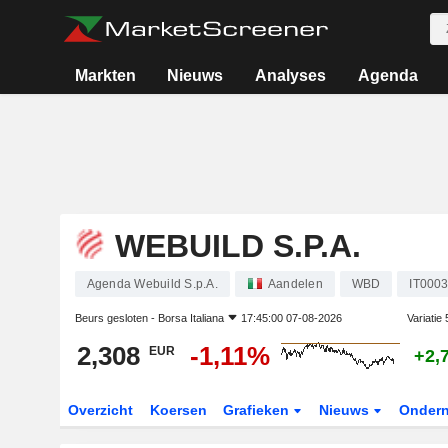
Markten
Nieuws
Analyses
Agenda
WEBUILD S.P.A.
Agenda Webuild S.p.A.
Aandelen
WBD
IT000
Beurs gesloten -
Borsa Italiana
17:45:00 07-08-2026
Variatie
2,308
-1,11%
EUR
+2,
Overzicht
Koersen
Grafieken
Nieuws
Onder