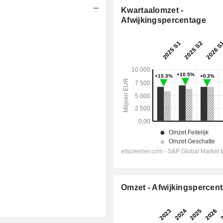
Kwartaalomzet -
Afwijkingspercentage
Omzet - Afwijkingspercen