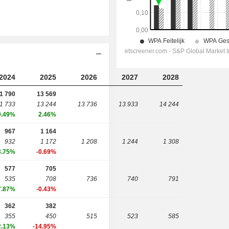
2024
2025
2026
2027
2028
1 790
13 569
1 733
13 244
13 736
13 933
14 244
0.49%
2.46%
967
1 164
932
1 172
1 208
1 244
1 308
3.75%
-0.69%
577
705
535
708
736
740
791
7.87%
-0.43%
362
382
355
450
515
523
585
2.13%
-14.95%