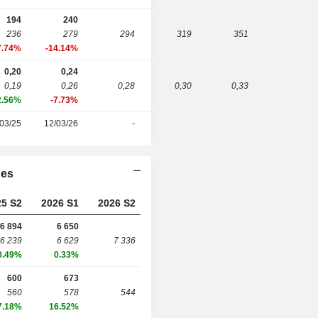
194
240
236
279
294
319
351
7.74%
-14.14%
0,20
0,24
0,19
0,26
0,28
0,30
0,33
2.56%
-7.73%
03/25
12/03/26
-
ies
25 S2
2026 S1
2026 S2
6 894
6 650
6 239
6 629
7 336
0.49%
0.33%
600
673
560
578
544
7.18%
16.52%