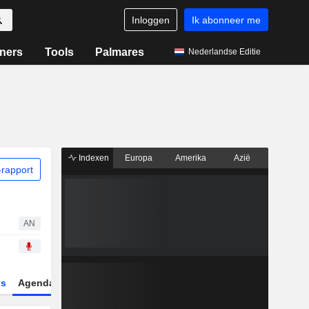
Inloggen
Ik abonneer me
ners
Tools
Palmares
Nederlandse Editie
Indexen
Europa
Amerika
Azië
rapport
AN
gs
Agenda
Sector
Derivaten