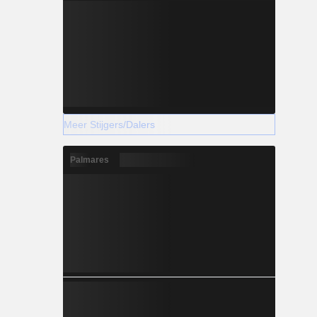
Meer Stijgers/Dalers
Palmares