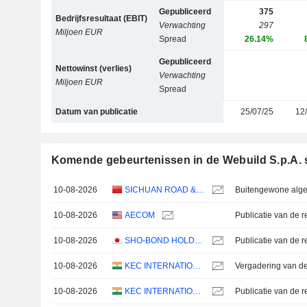
Gepubliceerd
375
Bedrijfsresultaat (EBIT)
Verwachting
297
Miljoen EUR
Spread
26.14%
Gepubliceerd
Nettowinst (verlies)
Verwachting
Miljoen EUR
Spread
Datum van publicatie
25/07/25
12
Komende gebeurtenissen in de Webuild S.p.A. 
10-08-2026
SICHUAN ROAD & BRIDGE GROUP CO.,LTD
10-08-2026
AECOM
10-08-2026
SHO-BOND HOLDINGS CO.,LTD.
10-08-2026
KEC INTERNATIONAL LIMITED
10-08-2026
KEC INTERNATIONAL LIMITED