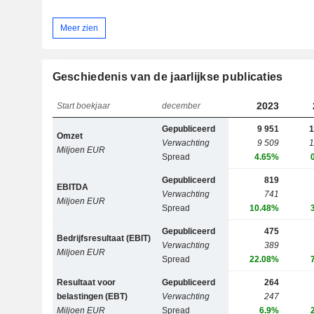
Meer zien
Geschiedenis van de jaarlijkse publicaties
2023
Start boekjaar
december
Gepubliceerd
9 951
1
Omzet
Verwachting
9 509
1
Miljoen EUR
Spread
4.65%
Gepubliceerd
819
EBITDA
Verwachting
741
Miljoen EUR
Spread
10.48%
Gepubliceerd
475
Bedrijfsresultaat (EBIT)
Verwachting
389
Miljoen EUR
Spread
22.08%
Resultaat voor
Gepubliceerd
264
belastingen (EBT)
Verwachting
247
Miljoen EUR
Spread
6.9%