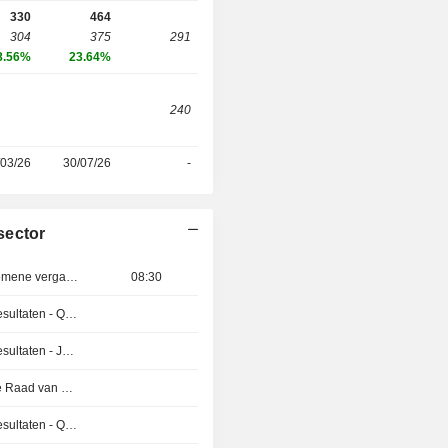
330
464
304
375
291
8.56%
23.64%
240
/03/26
30/07/26
-
sector
Buitengewone algemene vergadering
08:30
Publicatie van de resultaten - Q3 2026
Publicatie van de resultaten - Jaarlijks 2026
Vergadering van de Raad van Bestuur
Publicatie van de resultaten - Q1 2027