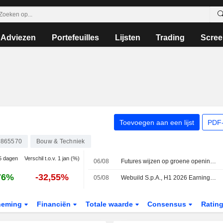
Adviezen
Portefeuilles
Lijsten
Trading
Scree
Toevoegen aan een lijst
PDF-
3865570
Bouw & Techniek
 5 dagen
Verschil t.o.v. 1 jan (%)
06/08
Futures wijzen op groene opening voor Europese beurzen
76%
-32,55%
05/08
Webuild S.p.A., H1 2026 Earnings Call, Jul 30, 2026
neming
Financiën
Totale waarde
Consensus
Ratin