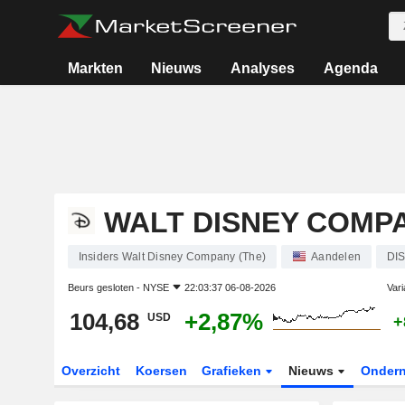
Markten
Nieuws
Analyses
Agenda
WALT DISNEY COMPA
Insiders Walt Disney Company (The)
Aandelen
DI
Beurs gesloten -
NYSE
22:03:37 06-08-2026
Vari
104,68
+2,87%
USD
+
Overzicht
Koersen
Grafieken
Nieuws
Onder