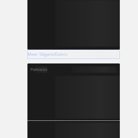
Meer Stijgers/Dalers
Palmares