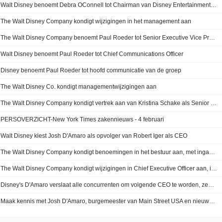
Walt Disney benoemt Debra OConnell tot Chairman van Disney Entertainment Television
The Walt Disney Company kondigt wijzigingen in het management aan
The Walt Disney Company benoemt Paul Roeder tot Senior Executive Vice President en Chief Communications Officer, met ingang van 19 maart 2026
Walt Disney benoemt Paul Roeder tot Chief Communications Officer
Disney benoemt Paul Roeder tot hoofd communicatie van de groep
The Walt Disney Co. kondigt managementwijzigingen aan
The Walt Disney Company kondigt vertrek aan van Kristina Schake als Senior Executive Vice President en Chief Communications Officer, met ingang na 18 maart 2026
PERSOVERZICHT-New York Times zakennieuws - 4 februari
Walt Disney kiest Josh D'Amaro als opvolger van Robert Iger als CEO
The Walt Disney Company kondigt benoemingen in het bestuur aan, met ingang van 18 maart 2026
The Walt Disney Company kondigt wijzigingen in Chief Executive Officer aan, ingangsdatum 18 maart 2026
Disney's D'Amaro verslaat alle concurrenten om volgende CEO te worden, zegt Gorman
Maak kennis met Josh D'Amaro, burgemeester van Main Street USA en nieuwe CEO van Disney