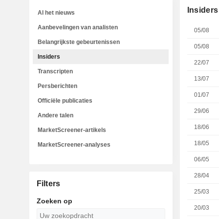
Insiders
Al het nieuws
Aanbevelingen van analisten
05/08
Belangrijkste gebeurtenissen
05/08
Insiders
22/07
Transcripten
13/07
Persberichten
01/07
Officiële publicaties
29/06
Andere talen
18/06
MarketScreener-artikels
18/05
MarketScreener-analyses
06/05
28/04
Filters
25/03
Zoeken op
20/03