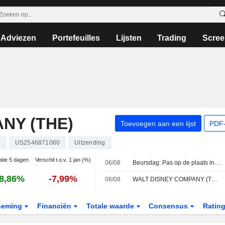
Adviezen
Portefeuilles
Lijsten
Trading
Scree
NY (THE)
Toevoegen aan een lijst
PDF-
S
US2546871060
Uitzending
atie 5 dagen
Verschil t.o.v. 1 jan (%)
06/08
Beursdag: Pas op de plaats in afwachting van banencijfers
8,86%
-7,99%
06/08
WALT DISNEY COMPANY (THE) : Morgan Stanley herhaalt koopadvies voor het aandeel
neming
Financiën
Totale waarde
Consensus
Ratin