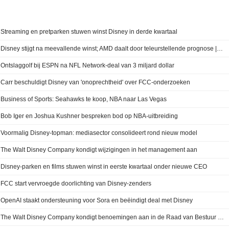
Streaming en pretparken stuwen winst Disney in derde kwartaal
Disney stijgt na meevallende winst; AMD daalt door teleurstellende prognose | Stock Movers
Ontslaggolf bij ESPN na NFL Network-deal van 3 miljard dollar
Carr beschuldigt Disney van 'onoprechtheid' over FCC-onderzoeken
Business of Sports: Seahawks te koop, NBA naar Las Vegas
Bob Iger en Joshua Kushner bespreken bod op NBA-uitbreiding
Voormalig Disney-topman: mediasector consolideert rond nieuw model
The Walt Disney Company kondigt wijzigingen in het management aan
Disney-parken en films stuwen winst in eerste kwartaal onder nieuwe CEO
FCC start vervroegde doorlichting van Disney-zenders
OpenAI staakt ondersteuning voor Sora en beëindigt deal met Disney
The Walt Disney Company kondigt benoemingen aan in de Raad van Bestuur en comités