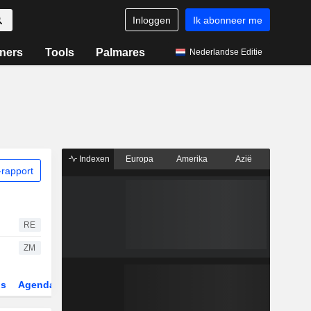
Inloggen
Ik abonneer me
ners
Tools
Palmares
Nederlandse Editie
Indexen
Europa
Amerika
Azië
rapport
RE
ZM
gs
Agenda
Sector
Derivaten
ETF's