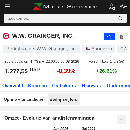
W.W. GRAINGER, INC.
1.277,55
$
-0,39%
W.W. GRAINGER, INC.
Bedrijfscijfers W.W. Grainger, Inc.
Aandelen
GW
Beurs gesloten -
NYSE
22:00:02 07-08-2026
Verschil t.o.v. 1 jan (%)
USD
-0,39%
1.277,55
+26,61%
Overzicht
Koersen
Grafieken
Nieuws
Ondernem
Opinie van analisten
Bedrijfscijfers
Omzet - Evolutie van analistenramingen