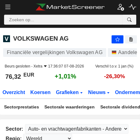
VOLKSWAGEN AG
76,32
€
+1,01%
VOLKSWAGEN AG
Financiële vergelijkingen Volkswagen AG
Aandele
Beurs gesloten -
Xetra
17:36:07 07-08-2026
Verschil t.o.v. 1 jan (%)
EUR
+1,01%
76,32
-26,30%
Overzicht
Koersen
Grafieken
Nieuws
Ondernem
Sectorprestaties
Sectorale waarderingen
Sectorale dividen
Sector:
Regio: