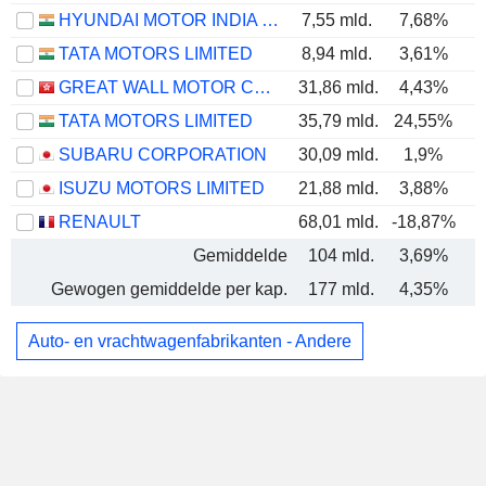
HYUNDAI MOTOR INDIA LIMITED
7,55 mld.
7,68%
TATA MOTORS LIMITED
8,94 mld.
3,61%
GREAT WALL MOTOR COMPANY LIMITED
31,86 mld.
4,43%
TATA MOTORS LIMITED
35,79 mld.
24,55%
SUBARU CORPORATION
30,09 mld.
1,9%
ISUZU MOTORS LIMITED
21,88 mld.
3,88%
RENAULT
68,01 mld.
-18,87%
Gemiddelde
104 mld.
3,69%
Gewogen gemiddelde per kap.
177 mld.
4,35%
Auto- en vrachtwagenfabrikanten - Andere