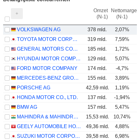
Omzet
Nettomarge
(N-1)
(N-1)
VOLKSWAGEN AG
378 mld.
2,07%
TOYOTA MOTOR CORPORATION
319 mld.
7,59%
GENERAL MOTORS COMPANY
185 mld.
1,72%
HYUNDAI MOTOR COMPANY
129 mld.
5,07%
FORD MOTOR COMPANY
174 mld.
-4,7%
MERCEDES-BENZ GROUP AG
155 mld.
3,89%
PORSCHE AG
42,59 mld.
1,19%
HONDA MOTOR CO., LTD.
137 mld.
-1,94%
BMW AG
157 mld.
5,47%
MAHINDRA & MAHINDRA LIMITED
15,53 mld.
10,74%
GEELY AUTOMOBILE HOLDINGS LIMITED
49,36 mld.
4,88%
SUZUKI MOTOR CORPORATION
39,58 mld.
6,98%