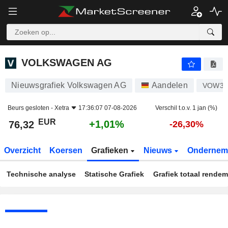
VOLKSWAGEN AG
76,32
€
+1,01%
VOLKSWAGEN AG
Nieuwsgrafiek Volkswagen AG
Aandelen
VOW3
Beurs gesloten -
Xetra
17:36:07 07-08-2026
Verschil t.o.v. 1 jan (%)
EUR
+1,01%
76,32
-26,30%
Overzicht
Koersen
Grafieken
Nieuws
Ondernem
Technische analyse
Statische Grafiek
Grafiek totaal rende