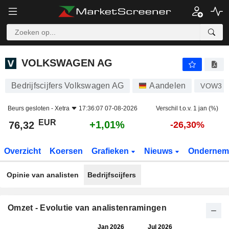
VOLKSWAGEN AG
76,32
€
+1,01%
VOLKSWAGEN AG
Bedrijfscijfers Volkswagen AG
Aandelen
VOW3
Beurs gesloten -
Xetra
17:36:07 07-08-2026
Verschil t.o.v. 1 jan (%)
EUR
+1,01%
76,32
-26,30%
Overzicht
Koersen
Grafieken
Nieuws
Ondernem
Opinie van analisten
Bedrijfscijfers
Omzet - Evolutie van analistenramingen