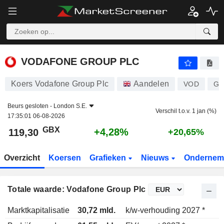
VODAFONE GROUP PLC
119,30
p
+4,28%
VODAFONE GROUP PLC
Koers Vodafone Group Plc
Aandelen
VOD
GB
Beurs gesloten -
London S.E.
Verschil t.o.v. 1 jan (%)
17:35:01 06-08-2026
GBX
+4,28%
119,30
+20,65%
Overzicht
Koersen
Grafieken
Nieuws
Ondernem
Totale waarde: Vodafone Group Plc
Marktkapitalisatie
30,72 mld.
k/w-verhouding 2027 *