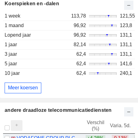
Koerspieken en -dalen
1 week
113,78
121,55
1 maand
96,92
123,8
Lopend jaar
96,92
131,1
1 jaar
82,14
131,1
3 jaar
62,4
131,1
5 jaar
62,4
141,6
10 jaar
62,4
240,1
Meer koersen
andere draadloze telecommunicatiediensten
Verschil
Varia. 5d.
V
(%)