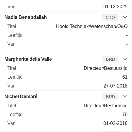
01-12-2025
Nadia Benabdallah
CTO
Hoofd Techniek/Wetenschap/O&O
-
-
Bestuurder
Titel
Leeftijd
Van
Margherita della Valle
BRD
Directeur/Bestuurslid
61
27-07-2018
Michel Demaré
BRD
Directeur/Bestuurslid
70
01-02-2018