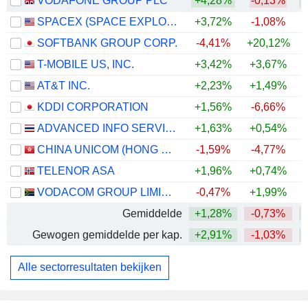
VODAFONE GROUP PLC
+4,28%
-0,13%
+
SPACEX (SPACE EXPLORATION TECHNOLOGIES)
+3,72%
-1,08%
SOFTBANK GROUP CORP.
-4,41%
+20,12%
+
T-MOBILE US, INC.
+3,42%
+3,67%
AT&T INC.
+2,23%
+1,49%
KDDI CORPORATION
+1,56%
-6,66%
+
ADVANCED INFO SERVICE
+1,63%
+0,54%
+
CHINA UNICOM (HONG KONG) LIMITED
-1,59%
-4,77%
TELENOR ASA
+1,96%
+0,74%
VODACOM GROUP LIMITED
-0,47%
+1,99%
+
Gemiddelde
+1,28%
-0,73%
+
Gewogen gemiddelde per kap.
+2,91%
-1,03%
+
Alle sectorresultaten bekijken