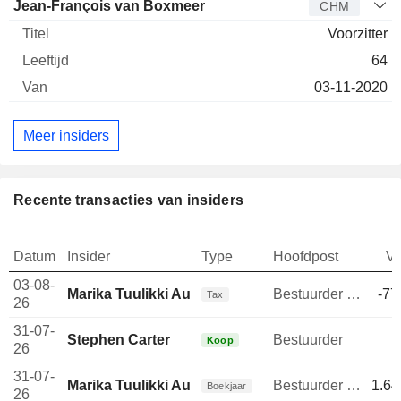
Jean-François van Boxmeer
CHM
Voorzitter
64
03-11-2020
Meer insiders
Recente transacties van insiders
Datum
Insider
Type
Hoofdpost
V
03-08-
Marika Tuulikki Auramo
Bestuurder / senior manager
-77
Tax
26
31-07-
Stephen Carter
Bestuurder
Koop
26
31-07-
Marika Tuulikki Auramo
Bestuurder / senior manager
1.64
Boekjaar
26