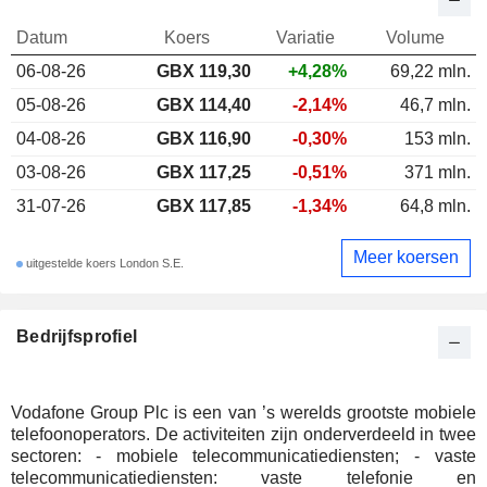
Datum
Koers
Variatie
Volume
06-08-26
GBX
119,30
+4,28%
69,22 mln.
05-08-26
GBX 114,40
-2,14%
46,7 mln.
04-08-26
GBX 116,90
-0,30%
153 mln.
03-08-26
GBX 117,25
-0,51%
371 mln.
31-07-26
GBX 117,85
-1,34%
64,8 mln.
Meer koersen
uitgestelde koers London S.E.
Bedrijfsprofiel
Vodafone Group Plc is een van ’s werelds grootste mobiele
telefoonoperators. De activiteiten zijn onderverdeeld in twee
sectoren: - mobiele telecommunicatiediensten; - vaste
telecommunicatiediensten: vaste telefonie en