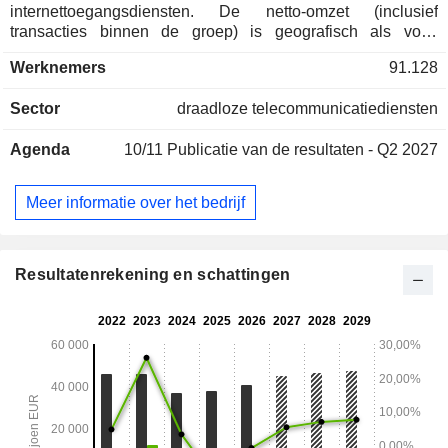
internettoegangsdiensten. De netto-omzet (inclusief
transacties binnen de groep) is geografisch als volgt
verdeeld: het Verenigd Koninkrijk (23,7%), Duitsland
Werknemers
91.128
(31,3%), Europa (14,7%), Afrika (21,5%) en Turkije (8,8%).
Sector
draadloze telecommunicatiediensten
Agenda
10/11
Publicatie van de resultaten - Q2 2027
Meer informatie over het bedrijf
Resultatenrekening en schattingen