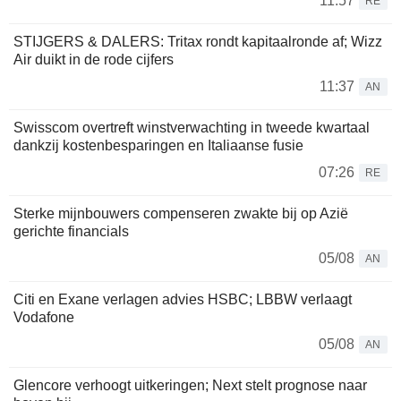
11:57
RE
STIJGERS & DALERS: Tritax rondt kapitaalronde af; Wizz
Air duikt in de rode cijfers
11:37
AN
Swisscom overtreft winstverwachting in tweede kwartaal
dankzij kostenbesparingen en Italiaanse fusie
07:26
RE
Sterke mijnbouwers compenseren zwakte bij op Azië
gerichte financials
05/08
AN
Citi en Exane verlagen advies HSBC; LBBW verlaagt
Vodafone
05/08
AN
Glencore verhoogt uitkeringen; Next stelt prognose naar