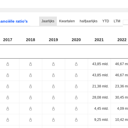
anciële ratio's
Jaarlijks
Kwartalen
halfjaarlijks
YTD
LTM
2017
2018
2019
2020
2021
2022
43,85 mld.
46,67 m
43,85 mld.
46,67 m
21,38 mld.
23,36 m
28,08 mld.
30,45 m
4,45 mld.
4,09 m
9,25 mld.
10,42 m