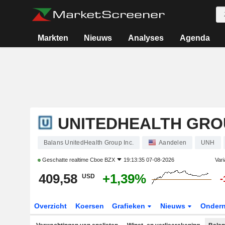
Markten
Nieuws
Analyses
Agenda
UNITEDHEALTH GROU
Balans UnitedHealth Group Inc.
Aandelen
UNH
Geschatte realtime
Cboe BZX
19:13:35 07-08-2026
Vari
409,58
+1,39%
USD
-
Overzicht
Koersen
Grafieken
Nieuws
Onder