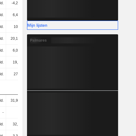
ld.
-4,21 mld.
-3,64 mld.
-3,72 mld.
ld.
6,46 mld.
4,9 mld.
4,74 mld.
Mijn lijsten
ld.
104 mld.
107 mld.
110 mld.
ld.
20,19 mld.
28,93 mld.
26,49 mld.
Palmares
ld.
6,08 mld.
8,21 mld.
9,75 mld.
ld.
19,2 mld.
21,69 mld.
25,21 mld.
ld.
274 mld.
298 mld.
310 mld.
ld.
31,96 mld.
34,34 mld.
38,03 mld.
-
-
-
-
ld.
32,4 mld.
34,22 mld.
39,34 mld.