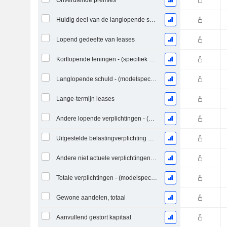
Onverdiende premies
Huidig deel van de langlopende schuld - (specifiek voor het model)
Lopend gedeelte van leases
Kortlopende leningen - (specifiek voor het model)
Langlopende schuld - (modelspecifiek)
Lange-termijn leases
Andere lopende verplichtingen - (brok / FS / verz. / REIT sjabloon)
Uitgestelde belastingverplichting niet-lopend - (modelspecifiek)
Andere niet actuele verplichtingen - (specifiek voor het model)
Totale verplichtingen - (modelspecifiek)
Gewone aandelen, totaal
Aanvullend gestort kapitaal