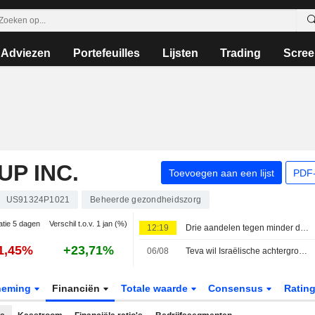
Adviezen
Portefeuilles
Lijsten
Trading
Scree
P INC.
Toevoegen aan een lijst
PDF-
US91324P1021
Beheerde gezondheidszorg
atie 5 dagen
Verschil t.o.v. 1 jan (%)
12:19
Drie aandelen tegen minder dan 5 keer de winst: koopje of valstrik?
1,45%
+23,71%
06/08
Teva wil Israëlische achtergrond buiten rechtszaal houden vanwege oorlog in Gaza
neming
Financiën
Totale waarde
Consensus
Ratin