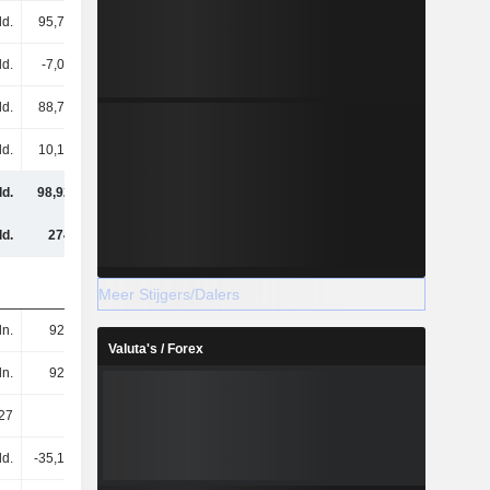
ld.
95,77 mld.
96,04 mld.
95,6 mld.
ld.
-7,03 mld.
-3,39 mld.
-2,06 mld.
ld.
88,76 mld.
92,66 mld.
94,11 mld.
ld.
10,16 mld.
9,93 mld.
7,59 mld.
ld.
98,92 mld.
103 mld.
102 mld.
d.
274 mld.
298 mld.
310 mld.
Meer Stijgers/Dalers
ln.
922 mln.
915 mln.
908 mln.
Valuta's / Forex
ln.
924 mln.
915 mln.
906 mln.
27
96,06
101,27
103,87
ld.
-35,16 mld.
-43 mld.
-42,88 mld.