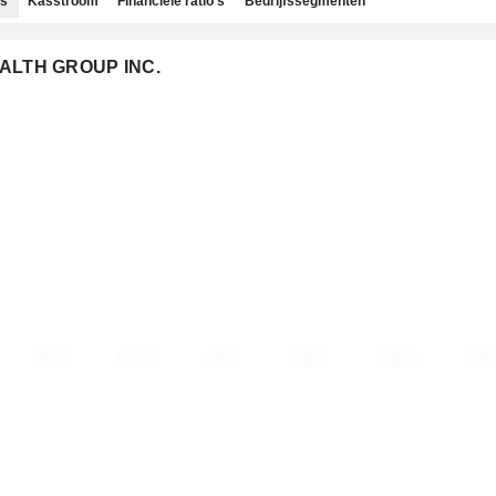
ns
Kasstroom
Financiële ratio's
Bedrijfssegmenten
HEALTH GROUP INC.