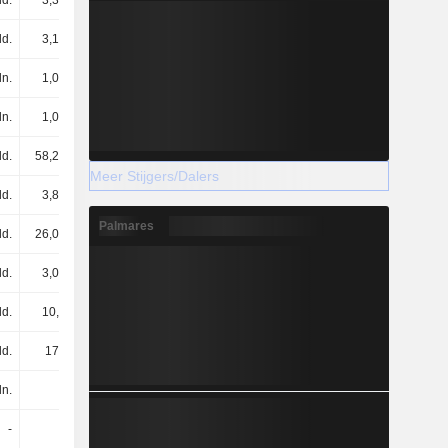
ld.
3,36 mld.
3,32 mld.
3,41 mld.
ld.
3,19 mld.
3,24 mld.
3,82 mld.
ln.
1,04 mld.
1,01 mld.
1,05 mld.
ln.
1,09 mld.
1,3 mld.
2,25 mld.
ld.
58,26 mld.
72,36 mld.
72,32 mld.
Meer Stijgers/Dalers
ld.
3,86 mld.
3,88 mld.
3,56 mld.
Palmares
ld.
26,03 mld.
26,33 mld.
26,99 mld.
ld.
3,02 mld.
3,62 mld.
2,42 mld.
ld.
10,6 mld.
12,06 mld.
14,68 mld.
ld.
175 mld.
196 mld.
208 mld.
ln.
9 mln.
9 mln.
9 mln.
-
-
-
559 mln.