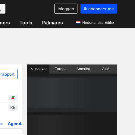
Inloggen
Ik abonneer me
ners
Tools
Palmares
Nederlandse Editie
Indexen
Europa
Amerika
Azië
rapport
RE
gs
Agenda
Sector
Derivaten
ETF's