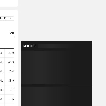
USD
2023
2024
2025
Mijn lijst
ld.
49,91 mld.
54,06 mld.
55,81 mld.
ld.
49,91 mld.
54,06 mld.
55,81 mld.
ld.
25,43 mld.
25,31 mld.
24,36 mld.
ld.
38,97 mld.
48,45 mld.
52,72 mld.
ld.
3,76 mld.
-
-
ld.
10,67 mld.
8,54 mld.
8,46 mld.