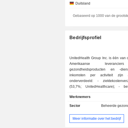
Duitsland
Nederland
Gebaseerd op 1000 van de grootst
Luxemburg
Denemarken
Bedrijfsprofiel
Ierland
België
UnitedHealth Group Inc. is één van 
Natuurlijke personen
Amerikaanse leveranci
gezondheidsproducten en -die
Italië
inkomsten per activiteit zijn 
Brazilië
onderverdeeld: - ziektekostenverzekeringen
(53,7%; UnitedHealthcare); - beheer van
Singapore
verzekeringsstelsels voor medicijn
Werknemers
Finland
Optum Health en Optum Rx): admi
(beheer van vergoedingen, verwe
Sector
Beheerde gezon
Nieuw-Zeeland
claims van patiënten, enz.), distr
medicijnen, informatie over bes
Liechtenstein
Meer informatie over het bedrijf
verkoop van beheerdiensten omtrek
Spanje
informatie, enz.; - dienstverlening op