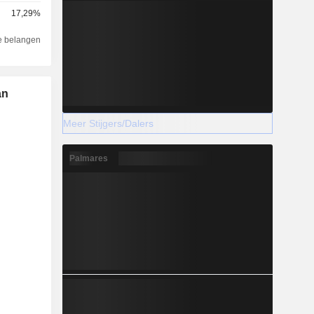
17,29%
e belangen
an
Meer Stijgers/Dalers
Palmares