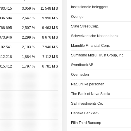
Institutionele beleggers
783.415
3,059 %
11 548 M $
Overige
036.504
2,647 %
9 990 M $
State Street Corp.
768.695
2,507 %
9 463 M $
Schweizerische Nationalbank
873.946
2,299 %
8 676 M $
Manulife Financial Corp.
102.541
2,103 %
7 940 M $
Sumitomo Mitsui Trust Group, Inc.
112.218
1,884 %
7 112 M $
Swedbank AB
315.412
1,797 %
6 781 M $
Overheden
░ ░░░
░░░░%
░░
Natuurlijke personen
░ ░░░
░░░░%
░░
The Bank of Nova Scotia
░ ░░░
░░░░%
░░
SEI Investments Co.
░ ░░░
░░░░%
░░
Danske Bank A/S
░ ░░░
░░░░%
░░
Fifth Third Bancorp
░ ░░░
░░░░%
░░