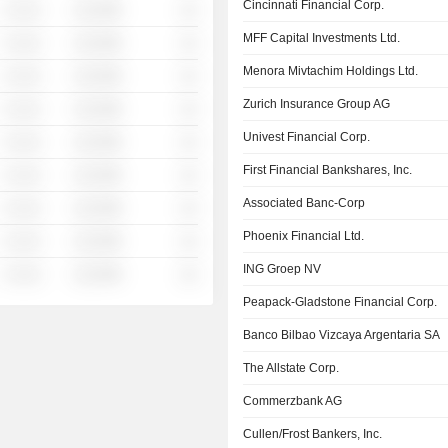
Cincinnati Financial Corp.
░ ░░░
░░░░%
░░
MFF Capital Investments Ltd.
░ ░░░
░░░░%
░░
Menora Mivtachim Holdings Ltd.
░ ░░░
░░░░%
░░
Zurich Insurance Group AG
░ ░░░
░░░░%
░░
Univest Financial Corp.
░ ░░░
░░░░%
░░
First Financial Bankshares, Inc.
░ ░░░
░░░░%
░░
Associated Banc-Corp
░ ░░░
░░░░%
░░
Phoenix Financial Ltd.
░ ░░░
░░░░%
░░
ING Groep NV
░ ░░░
░░░░%
░░
Peapack-Gladstone Financial Corp.
Banco Bilbao Vizcaya Argentaria SA
The Allstate Corp.
Commerzbank AG
Cullen/Frost Bankers, Inc.