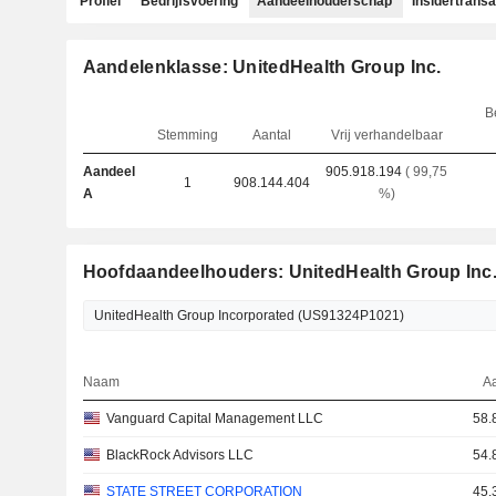
Profiel
Bedrijfsvoering
Aandeelhouderschap
Insidertransa
Aandelenklasse: UnitedHealth Group Inc.
B
Stemming
Aantal
Vrij verhandelbaar
Aandeel
905.918.194
( 99,75
1
908.144.404
A
%)
Hoofdaandeelhouders: UnitedHealth Group Inc
Naam
A
Vanguard Capital Management LLC
58.
BlackRock Advisors LLC
54.
STATE STREET CORPORATION
45.