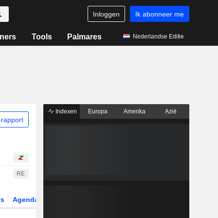
Inloggen
Ik abonneer me
ners
Tools
Palmares
Nederlandse Editie
Indexen
Europa
Amerika
Azië
rapport
RE
gs
Agenda
Sector
Derivaten
ETF's