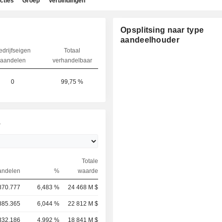
cties
Groep
Verbindingen
Opsplitsing naar type
aandeelhouder
edrijfseigen
Totaal
aandelen
verhandelbaar
0
99,75 %
.
Totale
andelen
%
waarde
870.777
6,483 %
24 468 M $
885.365
6,044 %
22 812 M $
332.186
4,992 %
18 841 M $