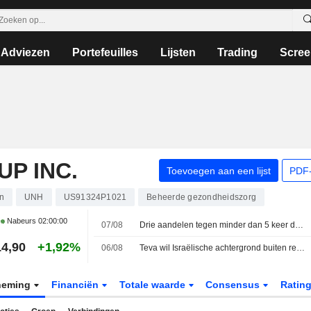
Adviezen
Portefeuilles
Lijsten
Trading
Scree
P INC.
Toevoegen aan een lijst
PDF-
n
UNH
US91324P1021
Beheerde gezondheidszorg
Nabeurs
02:00:00
07/08
Drie aandelen tegen minder dan 5 keer de winst: koopje of valstrik?
4,90
+1,92%
06/08
Teva wil Israëlische achtergrond buiten rechtszaal houden vanwege oorlog in Gaza
neming
Financiën
Totale waarde
Consensus
Ratin