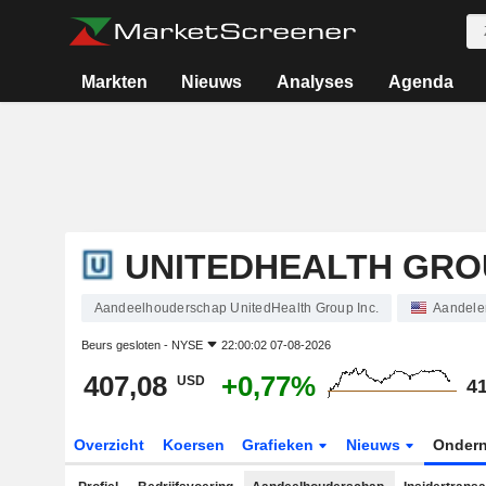
Markten
Nieuws
Analyses
Agenda
UNITEDHEALTH GROU
Aandeelhouderschap UnitedHealth Group Inc.
Aandele
Beurs gesloten -
NYSE
22:00:02 07-08-2026
407,08
+0,77%
USD
41
Overzicht
Koersen
Grafieken
Nieuws
Onder