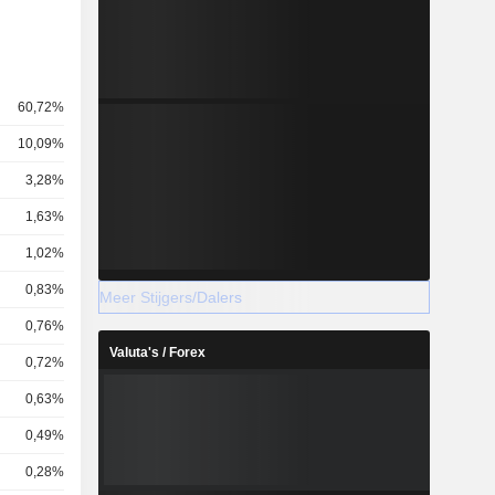
60,72%
10,09%
3,28%
1,63%
1,02%
0,83%
Meer Stijgers/Dalers
0,76%
Valuta's / Forex
0,72%
0,63%
0,49%
0,28%