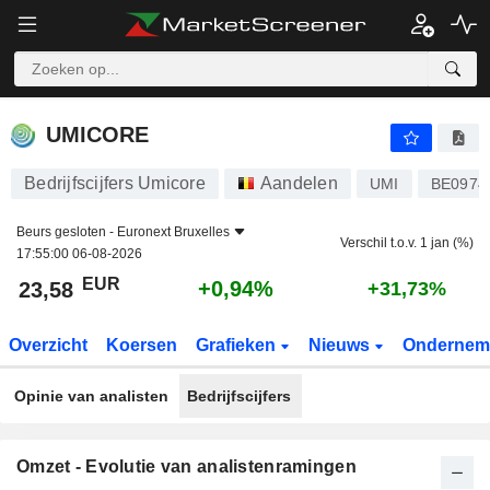
UMICORE
23,58
€
+0,94%
UMICORE
Bedrijfscijfers Umicore
Aandelen
UMI
BE0974
Beurs gesloten -
Euronext Bruxelles
Verschil t.o.v. 1 jan (%)
17:55:00 06-08-2026
EUR
+0,94%
23,58
+31,73%
Overzicht
Koersen
Grafieken
Nieuws
Ondernem
Opinie van analisten
Bedrijfscijfers
Omzet - Evolutie van analistenramingen