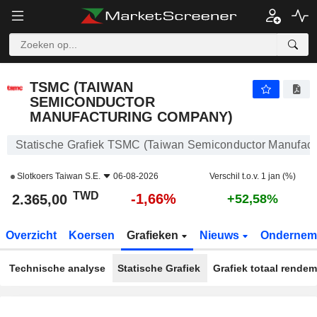
TSMC (TAIWAN SEMICONDUCTOR MANUFACTURING COMPANY)
2.365,00
NT$
-1,66%
TSMC (TAIWAN
SEMICONDUCTOR
MANUFACTURING COMPANY)
Statische Grafiek TSMC (Taiwan Semiconductor Manufac
Slotkoers
Taiwan S.E.
06-08-2026
Verschil t.o.v. 1 jan (%)
TWD
-1,66%
2.365,00
+52,58%
Overzicht
Koersen
Grafieken
Nieuws
Ondernem
Technische analyse
Statische Grafiek
Grafiek totaal rende