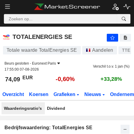
TOTALENERGIES SE
74,09
€
-0,60%
TOTALENERGIES SE
Totale waarde TotalEnergies SE
Aandelen
TTE
Beurs gesloten -
Euronext Paris
Verschil t.o.v. 1 jan (%)
17:55:00 07-08-2026
EUR
-0,60%
74,09
+33,28%
Overzicht
Koersen
Grafieken
Nieuws
Ondernem
Waarderingsratio's
Dividend
Bedrijfswaardering: TotalEnergies SE