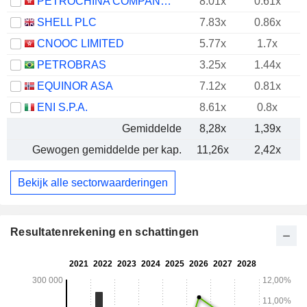
PETROCHINA COMPANY LIMITED
8.01x
0.61x
SHELL PLC
7.83x
0.86x
CNOOC LIMITED
5.77x
1.7x
PETROBRAS
3.25x
1.44x
EQUINOR ASA
7.12x
0.81x
ENI S.P.A.
8.61x
0.8x
Gemiddelde
8,28x
1,39x
Gewogen gemiddelde per kap.
11,26x
2,42x
Bekijk alle sectorwaarderingen
Resultatenrekening en schattingen