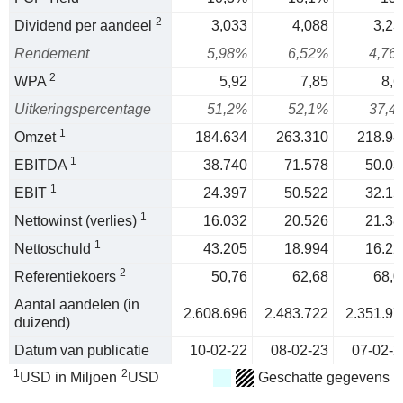
2
Dividend per aandeel
3,033
4,088
3,23
Rendement
5,98%
6,52%
4,76
2
WPA
5,92
7,85
8,6
Uitkeringspercentage
51,2%
52,1%
37,4
1
Omzet
184.634
263.310
218.94
1
EBITDA
38.740
71.578
50.03
1
EBIT
24.397
50.522
32.15
1
Nettowinst (verlies)
16.032
20.526
21.38
1
Nettoschuld
43.205
18.994
16.22
2
Referentiekoers
50,76
62,68
68,0
Aantal aandelen (in
2.608.696
2.483.722
2.351.97
duizend)
Datum van publicatie
10-02-22
08-02-23
07-02-2
1
2
USD in Miljoen
USD
Geschatte gegevens