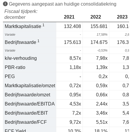
Gegevens aangepast aan huidige consolidatiekring
Fiscaal tijdperk:
2021
2022
2023
december
1
Marktkapitalisatie
132.408
155.681
160.14
Variatie
-
17,58%
2,8
1
Bedrijfswaarde
175.613
174.675
176.36
Variatie
-
-0,53%
0,9
k/w-verhouding
8,57x
7,98x
7,85
PBR-ratio
1,18x
1,39x
1,37
PEG
-
0,2x
0,8
Marktkapitalisatie/omzet
0,72x
0,59x
0,73
Bedrijfswaarde/omzet
0,95x
0,66x
0,81
Bedrijfswaarde/EBITDA
4,53x
2,44x
3,53
Bedrijfswaarde/EBIT
7,2x
3,46x
5,49
Bedrijfswaarde/FCF
9,72x
5,51x
7,68
FCF Yield
10,3%
18,1%
13