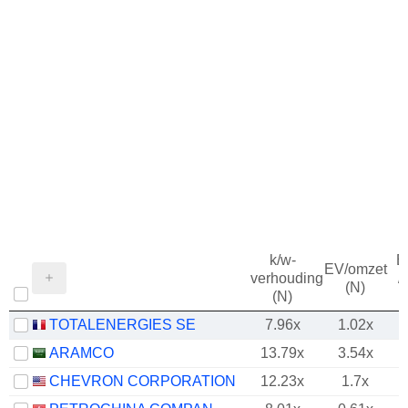
k/w-
B
EV/omzet
verhouding
/
(N)
(N)
TOTALENERGIES SE
7.96x
1.02x
ARAMCO
13.79x
3.54x
CHEVRON CORPORATION
12.23x
1.7x