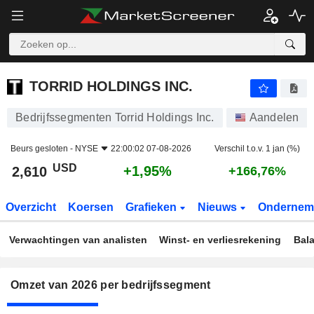
TORRID HOLDINGS INC.
2,610
$
+1,95%
TORRID HOLDINGS INC.
Bedrijfssegmenten Torrid Holdings Inc.
Aandelen
Beurs gesloten -
NYSE
22:00:02 07-08-2026
Verschil t.o.v. 1 jan (%)
USD
+1,95%
2,610
+166,76%
Overzicht
Koersen
Grafieken
Nieuws
Ondernem
Verwachtingen van analisten
Winst- en verliesrekening
Bal
Omzet van 2026 per bedrijfssegment