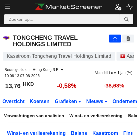
TONGCHENG TRAVEL HOLDINGS LIMITED
13,76
$
-0,58%
TONGCHENG TRAVEL
HOLDINGS LIMITED
Kasstroom Tongcheng Travel Holdings Limited
Aan
Beurs gesloten -
Hong Kong S.E.
Verschil t.o.v. 1 jan (%)
10:08:13 07-08-2026
HKD
-0,58%
13,76
-38,68%
Overzicht
Koersen
Grafieken
Nieuws
Ondernem
Verwachtingen van analisten
Winst- en verliesrekening
Bal
Winst- en verliesrekening
Balans
Kasstroom
Financ