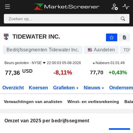
TIDEWATER INC.
77,36
$
-8,11%
TIDEWATER INC.
Bedrijfssegmenten Tidewater Inc.
Aandelen
TD
Beurs gesloten -
NYSE
22:00:03 05-08-2026
Nabeurs
01:01:49
USD
-8,11%
77,36
77,70
+0,43%
Overzicht
Koersen
Grafieken
Nieuws
Ondernem
Verwachtingen van analisten
Winst- en verliesrekening
Bal
Omzet van 2025 per bedrijfssegment