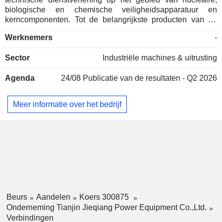
biologische en chemische veiligheidsapparatuur en
kerncomponenten. Tot de belangrijkste producten van de
onderneming behoren apparatuur voor het monitoren van
Werknemers
-
nucleaire straling, apparatuur voor biologische detectie,
hydraulische aandrijfsystemen en overige NBC-
Sector
Industriële machines & uitrusting
veiligheidsapparatuur en -toebehoren. De producten van het
bedrijf worden voornamelijk gebruikt op het gebied van
Agenda
24/08
Publicatie van de resultaten - Q2 2026
nucleaire, biologische en chemische veiligheid, zoals
openbare veiligheid, milieubescherming en
gezondheidszorg. Het bedrijf is voornamelijk actief op de
Meer informatie over het bedrijf
binnenlandse markt.
Beurs
Aandelen
Koers 300875
Onderneming Tianjin Jieqiang Power Equipment Co.,Ltd.
Verbindingen