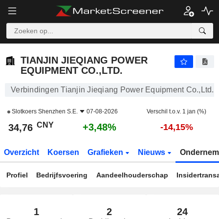
TIANJIN JIEQIANG POWER EQUIPMENT CO.,LTD.
34,76
¥
+3,48%
TIANJIN JIEQIANG POWER
EQUIPMENT CO.,LTD.
Verbindingen Tianjin Jieqiang Power Equipment Co.,Ltd.
Slotkoers
Shenzhen S.E.
07-08-2026
Verschil t.o.v. 1 jan (%)
CNY
+3,48%
34,76
-14,15%
Overzicht
Koersen
Grafieken
Nieuws
Ondernem
Profiel
Bedrijfsvoering
Aandeelhouderschap
Insidertrans
1
2
24