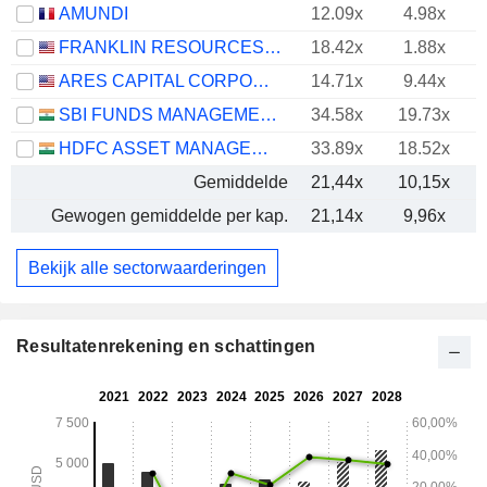
AMUNDI
12.09x
4.98x
FRANKLIN RESOURCES, INC.
18.42x
1.88x
ARES CAPITAL CORPORATION
14.71x
9.44x
SBI FUNDS MANAGEMENT LIMITED
34.58x
19.73x
HDFC ASSET MANAGEMENT COMPANY LIMITED
33.89x
18.52x
Gemiddelde
21,44x
10,15x
Gewogen gemiddelde per kap.
21,14x
9,96x
Bekijk alle sectorwaarderingen
Resultatenrekening en schattingen