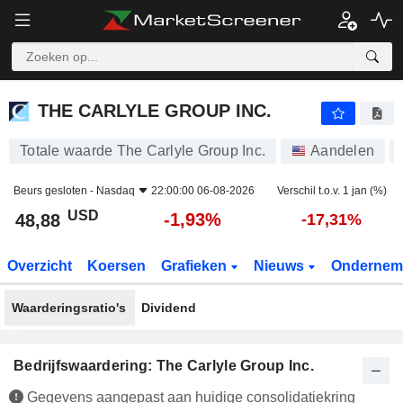
THE CARLYLE GROUP INC.
48,88
$
-1,93%
THE CARLYLE GROUP INC.
Totale waarde The Carlyle Group Inc.
Aandelen
Beurs gesloten -
Nasdaq
22:00:00 06-08-2026
Verschil t.o.v. 1 jan (%)
USD
-1,93%
48,88
-17,31%
Overzicht
Koersen
Grafieken
Nieuws
Ondernem
Waarderingsratio's
Dividend
Bedrijfswaardering: The Carlyle Group Inc.
Gegevens aangepast aan huidige consolidatiekring