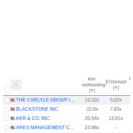
k/w-
B
EV/omzet
verhouding
/
(Y)
(Y)
THE CARLYLE GROUP INC.
12.22x
5.02x
BLACKSTONE INC.
22.6x
7.83x
KKR & CO. INC.
20.54x
13.81x
ARES MANAGEMENT CORPORATION
23.88x
-