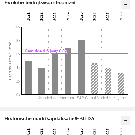
Evolutie bedrijfswaarde/omzet
Historische marktkapitalisatie/EBITDA