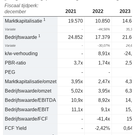
Fiscaal tijdperk:
2021
2022
2023
december
1
Marktkapitalisatie
19.570
10.850
14.68
Variatie
-
-44,56%
35,3
1
Bedrijfswaarde
24.852
17.379
21.66
Variatie
-
-30,07%
24,6
k/w-verhouding
-
8,91x
-24,2
PBR-ratio
3,7x
1,74x
2,54
PEG
-
-
0
Marktkapitalisatie/omzet
3,95x
2,47x
4,31
Bedrijfswaarde/omzet
5,02x
3,95x
6,36
Bedrijfswaarde/EBITDA
10,9x
8,92x
14,7
Bedrijfswaarde/EBIT
11,1x
9,1x
15,1
Bedrijfswaarde/FCF
-
-41,4x
157
FCF Yield
-
-2,42%
0,64