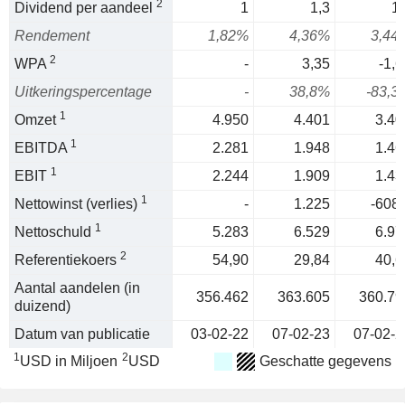
2
Dividend per aandeel
1
1,3
1,
Rendement
1,82%
4,36%
3,44
2
WPA
-
3,35
-1,6
Uitkeringspercentage
-
38,8%
-83,3
1
Omzet
4.950
4.401
3.40
1
EBITDA
2.281
1.948
1.46
1
EBIT
2.244
1.909
1.43
1
Nettowinst (verlies)
-
1.225
-608,
1
Nettoschuld
5.283
6.529
6.97
2
Referentiekoers
54,90
29,84
40,6
Aantal aandelen (in
356.462
363.605
360.79
duizend)
Datum van publicatie
03-02-22
07-02-23
07-02-2
1
2
USD in Miljoen
USD
Geschatte gegevens