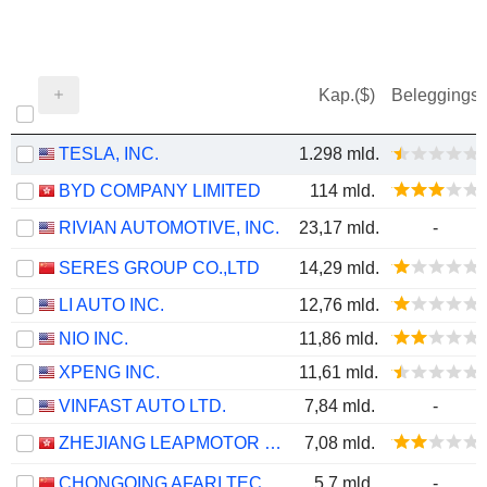
Kap.($)
Beleggings
TESLA, INC.
1.298 mld.
BYD COMPANY LIMITED
114 mld.
RIVIAN AUTOMOTIVE, INC.
23,17 mld.
-
SERES GROUP CO.,LTD
14,29 mld.
LI AUTO INC.
12,76 mld.
NIO INC.
11,86 mld.
XPENG INC.
11,61 mld.
VINFAST AUTO LTD.
7,84 mld.
-
ZHEJIANG LEAPMOTOR TECHNOLOGY CO., LTD.
7,08 mld.
CHONGQING AFARI TECHNOLOGY CO., LTD.
5,7 mld.
-