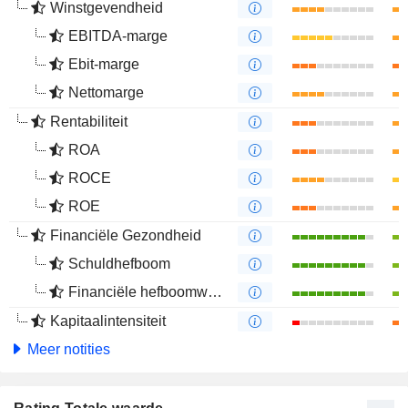
Winstgevendheid
EBITDA-marge
Ebit-marge
Nettomarge
Rentabiliteit
ROA
ROCE
ROE
Financiële Gezondheid
Schuldhefboom
Financiële hefboomwerking
Kapitaalintensiteit
Meer notities