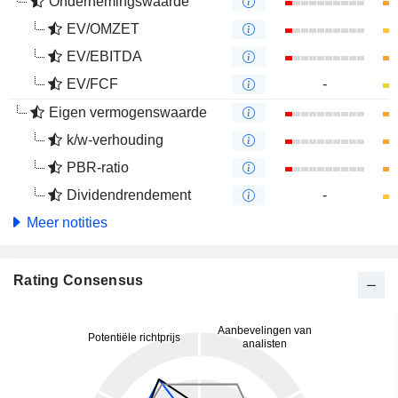
Ondernemingswaarde
EV/OMZET
EV/EBITDA
EV/FCF
-
Eigen vermogenswaarde
k/w-verhouding
PBR-ratio
Dividendrendement
-
Meer notities
Rating Consensus