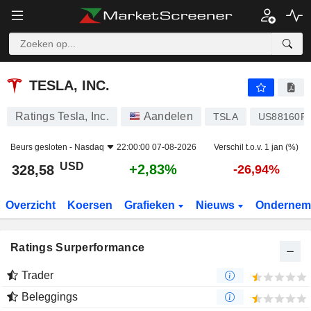
TESLA, INC.
328,58
$
+2,83%
TESLA, INC.
Ratings Tesla, Inc.
Aandelen
TSLA
US88160R
Beurs gesloten -
Nasdaq
22:00:00 07-08-2026
Verschil t.o.v. 1 jan (%)
USD
+2,83%
328,58
-26,94%
Overzicht
Koersen
Grafieken
Nieuws
Ondernem
Ratings Surperformance
Trader
Beleggings