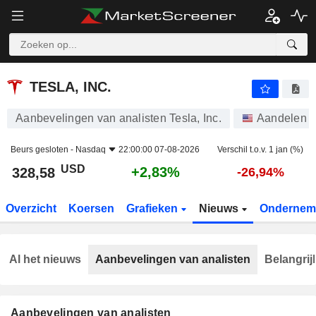
TESLA, INC.
328,58
$
+2,83%
TESLA, INC.
Aanbevelingen van analisten Tesla, Inc.
Aandelen
Beurs gesloten -
Nasdaq
22:00:00 07-08-2026
Verschil t.o.v. 1 jan (%)
USD
+2,83%
328,58
-26,94%
Overzicht
Koersen
Grafieken
Nieuws
Ondernem
Al het nieuws
Aanbevelingen van analisten
Belangrij
Aanbevelingen van analisten