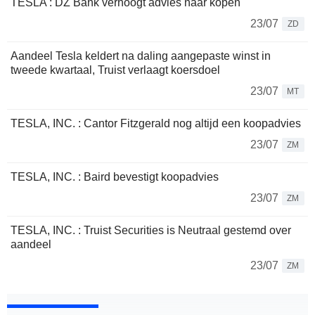
TESLA : DZ Bank verhoogt advies naar kopen
23/07
ZD
Aandeel Tesla keldert na daling aangepaste winst in
tweede kwartaal, Truist verlaagt koersdoel
23/07
MT
TESLA, INC. : Cantor Fitzgerald nog altijd een koopadvies
23/07
ZM
TESLA, INC. : Baird bevestigt koopadvies
23/07
ZM
TESLA, INC. : Truist Securities is Neutraal gestemd over
aandeel
23/07
ZM